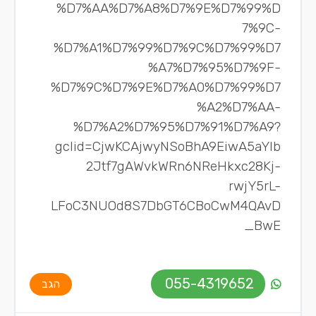
%D7%AA%D7%A8%D7%9E%D7%99%D
7%9C-
%D7%A1%D7%99%D7%9C%D7%99%D7
%A7%D7%95%D7%9F-
%D7%9C%D7%9E%D7%A0%D7%99%D7
%A2%D7%AA-
%D7%A2%D7%95%D7%91%D7%A9?
gclid=CjwKCAjwyNSoBhA9EiwA5aYlb
2Jtf7gAWvkWRn6NReHkxc28Kj-
rwjY5rL-
LFoC3NUOd8S7DbGT6CBoCwM4QAvD
_BwE
055-4319652
הגב