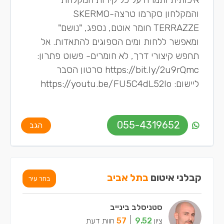
והמקלחון סקרמו טרצה-SKERMO
TERRAZZE חומר אוטם, נספג, "נושם"
ומאפשר ללחות ומים הספוגים להתאדות. אל
תחפש קיצורי דרך, לא חומרים- פשוט פתרון:
https://bit.ly/2u9rQmc סרטון הסבר
ליישום: https://youtu.be/FU5C4dL52lo
055-4319652
הגב
קבלני איטום
בתל אביב
בחר עיר
סטניסלב בינייב
ציון
9.52
57
חוות דעת