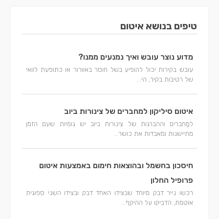
טיפים בנושא איטום
מדוע נוצר עובש ואיך נמנעים ממנו?
עובש בקירות יכול להופיע בשל חוסר באוורור או כתופעת לוואי
של רטיבות בקיר, הי...
איטום סיליקון למחברים של צינורות ביוב
למַחברים וההברגות של צינורות ביוב יש גומיות שעם הזמן
מתיישנות ומאבדות את כושר...
חיסכון בחשמל ובהוצאות חימום באמצעות איטום
פרופיל החלון
רכשו נייר דבק מיוחד שבצידו האחד דבק ובצידו השני ספוגית
אוטמת, הדביקו על ההיקף...