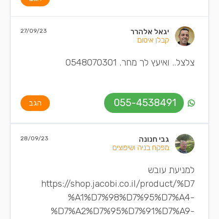
יגאל אלהרר
27/09/23
קבלן איטום
צלצל.. ואיעץ לך מחר. 0548070301
055-4538491
הגב
גבי חנונה
28/09/23
מפקח בניה ושיפוצים
למניעת עובש
https://shop.jacobi.co.il/product/%D7
%A1%D7%98%D7%95%D7%A4-
%D7%A2%D7%95%D7%91%D7%A9-