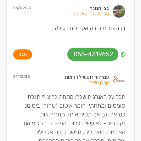
גבי חנונה
28/09/23
מפקח בניה ושיפוצים
בן הפוגות רובה אקרילית רגילה
055-4319652
הגב
עמיהוד רוטשילד רמות
01/10/23
קבלן איטום
חבל על האנרגיה שלך: מתחת לריצוף תגלה
סומסום ומתחתיו חומר איטום "שחור" ביטומני
כנראה. גם אם תסיר אותו, תחליף אותו
נקודתית- לא עשית כלום. הפתרון: תחליף את
האריחים השבורים, תיישם רובה אקרילית
איכותית ותמרח על כל קירות המקלחת