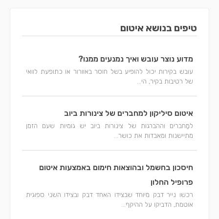
טיפים בנושא איטום
מדוע נוצר עובש ואיך נמנעים ממנו?
עובש בקירות יכול להופיע בשל חוסר באוורור או כתופעת לוואי
של רטיבות בקיר, הי...
איטום סיליקון למחברים של צינורות ביוב
למַחברים וההברגות של צינורות ביוב יש גומיות שעם הזמן
מתיישנות ומאבדות את כושר...
חיסכון בחשמל ובהוצאות חימום באמצעות איטום
פרופיל החלון
רכשו נייר דבק מיוחד שבצידו האחד דבק ובצידו השני ספוגית
אוטמת, הדביקו על ההיקף...