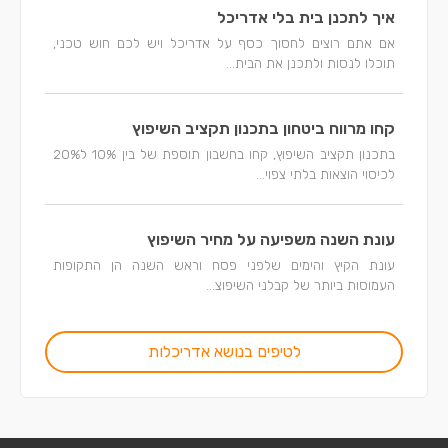
איך לתכנן בית בלי אדריכל
אם אתם רוצים לחסוך כסף על אדריכל ויש לכם חוש טכני,
תוכלו לנסות ולתכנן את הבית...
קחו מרווח ביטחון בתכנון תקציב השיפוץ
בתכנון תקציב השיפוץ, קחו בחשבון תוספת של בין 10% ל20%
לכיסוי הוצאות בלתי צפוי...
עונת השנה משפיעה על מחיר השיפוץ
עונת הקיץ והימים שלפני פסח וראש השנה הן התקופות
העמוסות ביותר של קבלני השיפוצ...
לטיפים בנושא אדריכלות