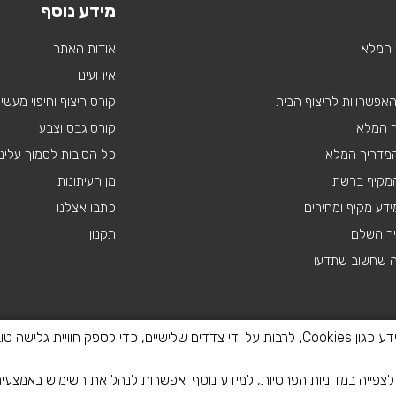
מידע נוסף
 המלא
אודות האתר
אירועים
 האפשרויות לריצוף הבית
קורס ריצוף וחיפוי מעשי
ך המלא
קורס גבס וצבע
 המדריך המלא
כל הסיבות לסמוך עלינו
מקיף ברשת
מן העיתונות
דע מקיף ומחירים
כתבו אצלנו
יך השלם
תקנון
ה שחשוב שתדעו
באתר זה נעשה שימוש בטכנולוגיות איסוף מידע כגון Cookies, לרבות על ידי צדדים שלישיים, כדי
פייה במדיניות הפרטיות, למידע נוסף ואפשרות לנהל את השימוש באמצעי