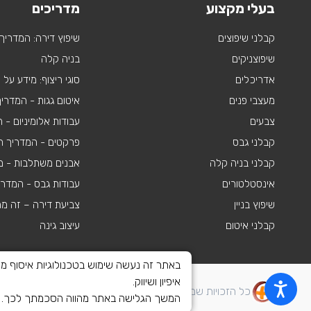
בעלי מקצוע
מדריכים
קבלני שיפוצים
שיפוץ דירה: המדריך
שיפוצניקים
בניה קלה
אדריכלים
סוגי ריצוף: מידע על
מעצבי פנים
איטום גגות - המדרי
צבעים
עבודות אלומיניום -
קבלני גבס
פרקטים - המדריך ה
קבלני בניה קלה
אבנים משתלבות - מי
אינסטלטורים
עבודות גבס - המדר
שיפוץ בניין
צביעת דירה – זה מ
קבלני איטום
עיצוב גינה
איפיון ושיווק.
כל הזכויות שמורות לשיפוצים פלוס 2010-2026
המשך הגלישה באתר מהווה הסכמתך לכך. לצ