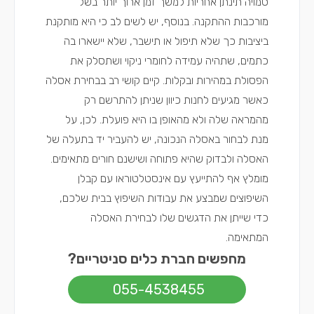
סמויה תינתן אחריות למשך זמן ארוך יותר בשל
מורכבות ההתקנה. בנוסף, יש לשים לב כי היא מותקנת
ביציבות כך שלא תיפול או תישבר, שלא יישארו בה
כתמים, שתהיה עמידה לחומרי ניקוי ושתסלק את
הפסולת במהירות ובקלות. קיים קושי רב בבחירת אסלה
כאשר מגיעים לחנות כיוון שניתן להתרשם רק
מהמראה שלה ולא מהאופן בו היא פועלת. לכן, על
מנת לבחור באסלה הנכונה, יש להעביר יד בתעלה של
האסלה ולבדוק שהיא פתוחה ושישנם חורים מתאימים.
מומלץ אף להתייעץ עם
אינסטלטור
או עם
קבלן
השיפוצים
שמבצע את עבודות השיפוץ בבית שלכם,
כדי שייתן את הדגשים שלו
לבחירת האסלה
המתאימה
.
מחפשים חברת כלים סניטריים?
055-4538455