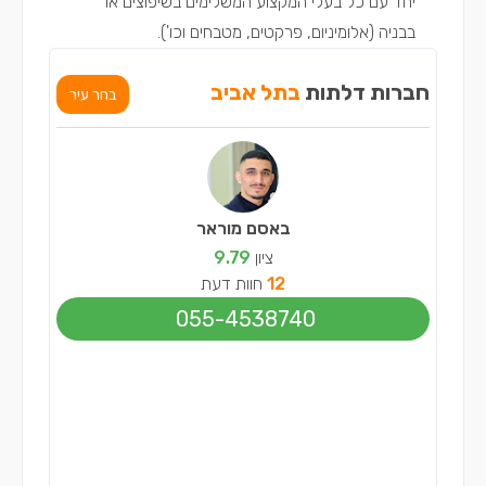
יחד עם כל בעלי המקצוע המשלימים בשיפוצים או
בבניה (
אלומיניום
,
פרקטים
,
מטבחים
וכו').
חברות דלתות
בתל אביב
בחר עיר
באסם מוראר
ציון
9.79
12
חוות דעת
055-4538740