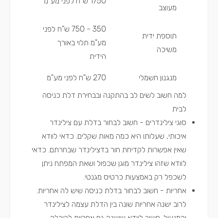
1750 ש"ח לפני מע"מ
מעוצב
350 - 750 ש"ח לפני
תוספת ידית
מע"מ תלוי באורך
משיכה
הידית
מנגנון חשמלי
270 ש"ח לפני מע"מ
למה חשוב לשים לב בהתקנה ובבחירת דלת כניסה
לבית
סוגי צילינדרים - חשוב לבחור בדלת עם צילינדר
איכותי, שעלותו היא כמה מאות שקלים. כדאי לוודא
שאין אפשרות לקדיחת חור בדצילינדר שבחרתם. כדאי
לוודא שזהו צילינדר מוגן שכפול ושאת המפתח ניתן
לשכפל רק באמצעות כרטיס מגנטי.
אחריות - חשוב לבחור בדלת כניסה שיש לה אחריות.
לרוב ישנה אחריות שונה בין הדלת עצמה לצילינדר
והמנעול. חשוב לוודא שישנה גם אחריות להובלה