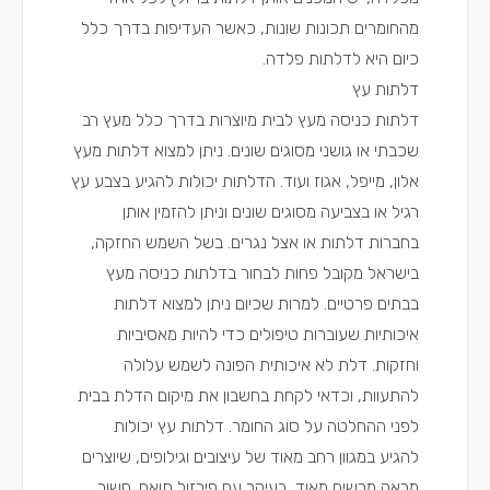
מהחומרים תכונות שונות, כאשר העדיפות בדרך כלל
כיום היא לדלתות פלדה.
דלתות עץ
דלתות כניסה מעץ לבית מיוצרות בדרך כלל מעץ רב
שכבתי או גושני מסוגים שונים. ניתן למצוא דלתות מעץ
אלון, מייפל, אגוז ועוד. הדלתות יכולות להגיע בצבע עץ
רגיל או בצביעה מסוגים שונים וניתן להזמין אותן
בחברות דלתות או
אצל נגרים
. בשל השמש החזקה,
בישראל מקובל פחות לבחור בדלתות כניסה מעץ
בבתים פרטיים. למרות שכיום ניתן למצוא דלתות
איכותיות שעוברות טיפולים כדי להיות מאסיביות
וחזקות. דלת לא איכותית הפונה לשמש עלולה
להתעוות, וכדאי לקחת בחשבון את מיקום הדלת בבית
לפני ההחלטה על סוג החומר. דלתות עץ יכולות
להגיע במגוון רחב מאוד של עיצובים וגילופים, שיוצרים
מראה מרשים מאוד, בעיקר עם פירזול תואם. חשוב