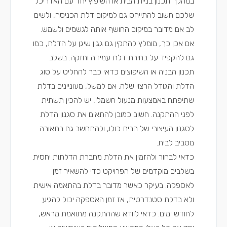
במהלך תכנון
בניית הבית
או השיפוץ יחד
עם האדריכל
שלכם חשוב להתייחס גם למיקום דלת הכניסה, ולשים
לב אם מדובר במיקום החושף אותה לגשמים ולשמש.
אם אכן כך, מומלץ להתקין גם גגון שיגן על הדלת, כמו
גם להקפיד על בחירת דלת עמידה וחזקה. בשלב
תכנון הבניה או השיפוצים כדאי כבר להחליט על סוג
הדלת והגודל הרצוי שלה. אם למשל, מעוניינים בדלת
שתיפתח באמצעות מנעול חשמלי, יש להכין תשתית
לפני ההתקנה. חשוב כמובן להתאים את סגנון הדלת
לסגנון העיצובי של הבית כולו, ולהתחשב גם בתאורה
מסביב לבית.
כדאי לבחור ולהזמין את הדלת
מחברת הדלתות
יחסית
בשלבים מוקדמים של הפרויקט כדי להשאיר זמן
לאספקה. בעיקר כאשר מדובר בדלת בהתאמה אישית
ולא בדלת סטנדרטית, אז זמן האספקה יכול להגיע
לחודש ימים. כדאי לוודא שההתקנה מתואמת מראש,