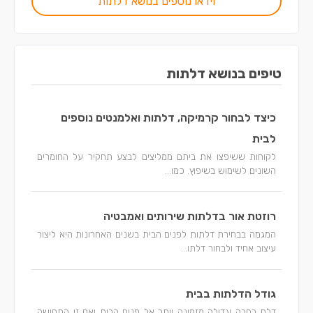
וידאו נוספים בנושא דלתות
טיפים בנושא דלתות
כיצד לבחור קרמיקה, דלתות ואלמנטים נוספים
לבית
לקוחות ששיפצו את ביתם ממליצים לבצע תחקיר על החומרים
השונים לשימוש בשיפוץ. כמו...
רוזטת אור בדלתות שירותים ואמבטיה
המגמה בבחירת דלתות לפנים הבית בשנים האחרונות היא ליצור
עיצוב אחיד ולבחור דלתו...
גודל הדלתות בבית
דלת רחבה וגדולה מזמינה יותר אל פנים הבית ואם זו התחושה