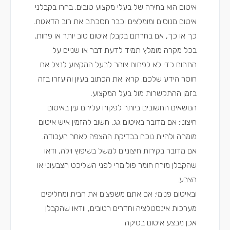
איטום הוא בחירה של בעלי מקצוע טובים.
בחרו בקבלני
איטום מנוסים ומומלצים
וכבר חסכתם את רוב הדאגות.
כך או כך, אם בחרתם בקבלן איטום טוב יותר או פחות,
בכל מקרה מומלץ תמיד לדעת דבר או שניים על
התחום כדי לא לפתוח צוהר לבעל המקצוע לנצל את
חוסר הידע שלכם. קראו את הכתוב בעיון והיעזרו בזה
בזמן ההתקשרות מול בעל המקצוע.
הנושאים החשובים ביותר לפקוח עליהם עין באיטום
חיצוני: אם מדובר באיטום גג, חשוב להזמין איש איטום
מומחה ולהיות נוכח בבדיקת ההצפה לאחר העבודה.
אם מדובר בקירות חיצוניים למשל בשיפוץ וילה, ודאו
שהקבלן מורח חומר פולימרי לפני השליכט הצבעוני או
הצבע.
ובאיטום פנימי: אם אתם משפצים את הבית ומחליפים
מערכות אינסטלציה וחדרים רטובים, וודאו שהקבלן
אכן מבצע איטום בסיקה.