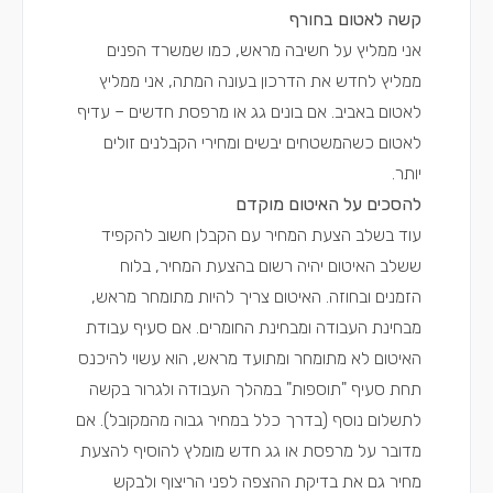
קשה לאטום בחורף
אני ממליץ על חשיבה מראש, כמו שמשרד הפנים
ממליץ לחדש את הדרכון בעונה המתה, אני ממליץ
לאטום באביב. אם בונים גג או מרפסת חדשים – עדיף
לאטום כשהמשטחים יבשים ומחירי הקבלנים זולים
יותר.
להסכים על האיטום מוקדם
עוד בשלב הצעת המחיר עם הקבלן חשוב להקפיד
ששלב האיטום יהיה רשום בהצעת המחיר, בלוח
הזמנים ובחוזה. האיטום צריך להיות מתומחר מראש,
מבחינת העבודה ומבחינת החומרים. אם סעיף עבודת
האיטום לא מתומחר ומתועד מראש, הוא עשוי להיכנס
תחת סעיף "תוספות" במהלך העבודה ולגרור בקשה
לתשלום נוסף (בדרך כלל במחיר גבוה מהמקובל). אם
מדובר על מרפסת או גג חדש מומלץ להוסיף להצעת
מחיר גם את בדיקת ההצפה לפני הריצוף ולבקש