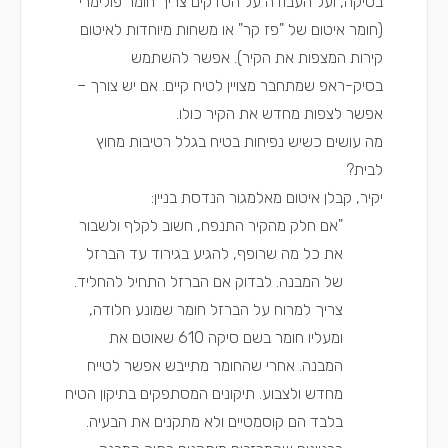
בסיקה, ועל העבודה על הסדקים צריך חומר פולימרי
(חומר איטום של "פז קר" או משחות מיוחדות לאיטום
קירות המצפות את הקיר). אפשר להשתמש
בסיק-ראפ שמתחבר מצויין לטיח קיים. אם יש צורך –
אפשר לצפות מחדש את הקיר כולו.
מה עושים כשיש נפיחות בטיח בגלל רטיבות מחוץ
לבית?
יקיר, קבלן איטום
מאלמגור הנדסת בניין:
"אם חלק מהקיר התנפח, חשוב לקלף ולשבור
את כל מה שרופף, להגיע בגירוד עד הברזל
של המבנה. לבדוק אם הברזל התחיל להחליד.
צריך למרוח על הברזל חומר שמונע חלודה,
ומעליו חומר בשם סיקה 610 שאוטם את
המבנה. אחרי שהחומר מתייבש אפשר לטייח
מחדש ולצבוע. תיקונים המסתפקים בתיקון הטיח
בלבד הם קוסמטיים ולא מתקנים את הבעיה.