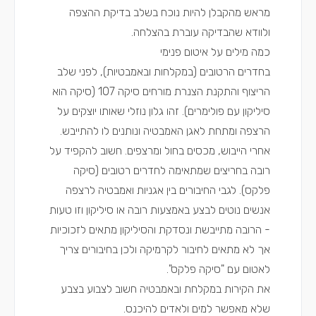
מראש מהקבלן להיות נוכח בשלב בדיקת ההצפה
ולוודא שהבדיקה עוברת בהצלחה.
כמה מילים על איטום פנימי
בחדרים הרטובים (במקלחות ובאמבטיות), לפני שלב
הריצוף והתקנת הצנרת מורחים סיקה 107 (סיקה הוא
סיליקון עם פולימרים). זהו גלון נוזלי שאותו יוצקים על
הרצפה ומתחת לאגן האמבטיה ונותנים לו להתייבש.
אחרי הייבוש, מכסים בחול ומרצפים. חשוב להקפיד על
רובה בחריצים שמתאימה לחדרים רטובים (סיקה
פלקס). לגבי החיבורים בין אגניות ואמבטיה לרצפה
אנשים נוטים לבצע באמצעות רובה או סיליקון וזו טעות
- הרובה מתייבשת ונסדקת והסיליקון מתאים לזכוכיות
אך לא מתאים לחיבור לקרמיקה ולכן בחיבורים צריך
לאטום עם "סיקה פלקס".
את הקירות במקלחת ובאמבטיה חשוב לצבוע בצבע
שלא מאפשר למים ולאדים להיכנס.