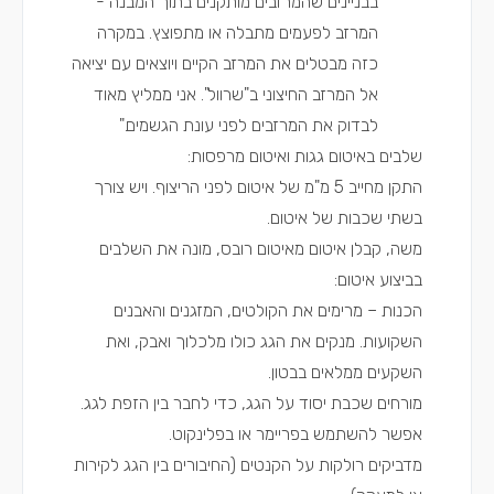
בבניינים שהמרזבים מותקנים בתוך המבנה -
המרזב לפעמים מתבלה או מתפוצץ. במקרה
כזה מבטלים את המרזב הקיים ויוצאים עם יציאה
אל המרזב החיצוני ב"שרוול". אני ממליץ מאוד
לבדוק את המרזבים לפני עונת הגשמים."
שלבים באיטום גגות ואיטום מרפסות:
התקן מחייב 5 מ"מ של איטום לפני הריצוף. ויש צורך
בשתי שכבות של איטום.
משה, קבלן איטום מאיטום רובס, מונה את השלבים
בביצוע איטום:
הכנות – מרימים את הקולטים, המזגנים והאבנים
השקועות. מנקים את הגג כולו מלכלוך ואבק, ואת
השקעים ממלאים בבטון.
מורחים שכבת יסוד על הגג, כדי לחבר בין הזפת לגג.
אפשר להשתמש בפריימר או בפלינקוט.
מדביקים רולקות על הקנטים (החיבורים בין הגג לקירות