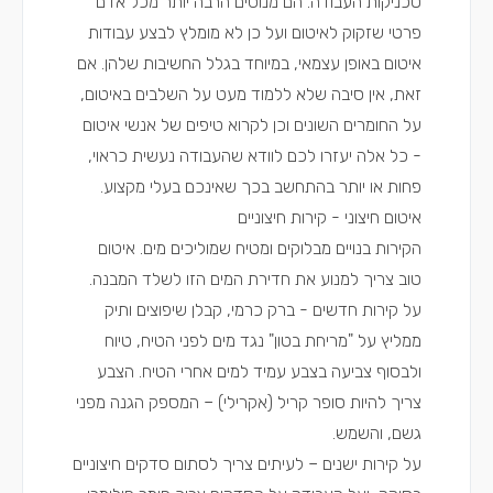
טכניקות העבודה
. הם מנוסים הרבה יותר מכל אדם
פרטי שזקוק לאיטום ועל כן לא מומלץ לבצע עבודות
איטום באופן עצמאי, במיוחד בגלל החשיבות שלהן. אם
זאת, אין סיבה שלא ללמוד מעט על השלבים באיטום,
על החומרים השונים וכן לקרוא טיפים של אנשי איטום
- כל אלה יעזרו לכם לוודא שהעבודה נעשית כראוי,
פחות או יותר בהתחשב בכך שאינכם בעלי מקצוע.
איטום חיצוני - קירות חיצוניים
הקירות בנויים מבלוקים ומטיח שמוליכים מים. איטום
טוב צריך למנוע את חדירת המים הזו לשלד המבנה.
על קירות חדשים
- ברק כרמי, קבלן שיפוצים ותיק
ממליץ על "מריחת בטון" נגד מים לפני הטיח, טיוח
ולבסוף צביעה בצבע עמיד למים אחרי הטיח. הצבע
צריך להיות סופר קריל (אקרילי) – המספק הגנה מפני
גשם, והשמש.
על קירות ישנים
– לעיתים צריך לסתום סדקים חיצוניים