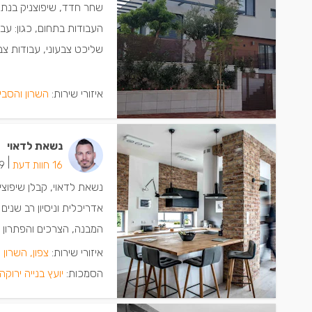
העבודות בתחום, כגון: עב
שליכט צבעוני, עבודות צבע
איזורי שירות:
השרון והסבי
נשאת לדאוי
|
16 חוות דעת
9 ישמחו שתת
נשאת לדאוי, קבלן שיפוצי
אדריכלית וניסיון רב שני
המבנה, הצרכים והפתרון הנ
איזורי שירות:
צפון, השרון 
הסמכות:
יועץ בנייה ירוקה