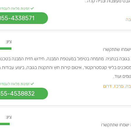
גבס מעוצבות ובנייה קלה...
זמינות מלאה לעבודה
055-4338571
בה
ציון:
ת בגובה בנתניה. מתמחה בטיפול במעטפת המבנה, חידוש חזית המבנה בטכנול
וכנים בליווי קונסטרוקטור, איטום קירות חוץ והתקנות בגובה, ביצוע עבודות
מים ועוד.
זמינות מלאה לעבודה
בה, מרכז, דרום
055-4538832
ציון:
קשרו