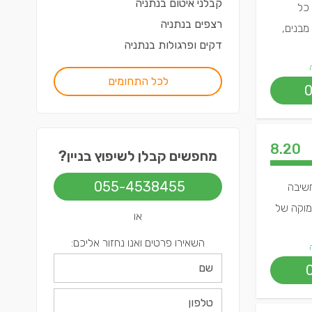
קבלני איטום
ב
נתניה
בביצוע כל
רצפים
ב
נתניה
מבנים,
דקים ופרגולות
ב
נתניה
לכל התחומים
8.20
מחפשים קבלן לשיפוץ בניין?
055-4538455
חשיבה
עמוקה של
או
השאירו פרטים ואנו נחזור אליכם: