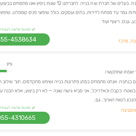
שחר חדד, שיפוצניק בנתניה. בעלים של חברת ש.ח בנייה. לחברתנו 12 שנות ניסיון ואנו מתמחים 
ודות גמר עד מפתח לדירות, בתים ועסקים, כולל שיפוצי פנים קומפלט, שיפוץ 
, גבס, ריצוף ועוד.
זמינות מלאה לעבודה
055-4538634
בה, מרכז
ציון:
קשרו
ם בנתניה. אנחנו מתמחים במתן פתרונות בנייה ושיפוץ מתקדמים, תוך שילוב 
ם בשטח. כקבלן וכאדריכל, אני מביא גישה שונה — לא רק ביצוע, אלא הבנה 
כון לטווח הארוך, גם...
זמינות מלאה לעבודה
והסביבה
055-4310665