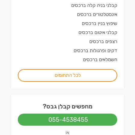
קבלני בניה קלה
ב
רכסים
אינסטלטורים
ב
רכסים
שיפוץ בניין
ב
רכסים
קבלני איטום
ב
רכסים
רצפים
ב
רכסים
דקים ופרגולות
ב
רכסים
חשמלאים
ב
רכסים
לכל התחומים
מחפשים קבלן גבס?
055-4538455
או