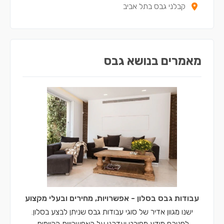
קבלני גבס בתל אביב
קבלני גבס בטירת כרמל
קבלני גבס בבית שאן
קבלני גבס בנצרת
מאמרים בנושא גבס
קבלני גבס בקריית חיים
קבלני גבס בשפרעם
קבלני גבס בסח'נין
קבלני גבס בדאלית אל-כרמל
קבלני גבס בכאבול
קבלני גבס באעבלין
קבלני גבס ברכסים
עבודות גבס בסלון - אפשרויות, מחירים ובעלי מקצוע
קבלני גבס בכפר יאסיף
ישנו מגוון אדיר של סוגי עבודות גבס שניתן לבצע בסלון.
לפניכם מידע מפורט ועדכני על האפשרויות הקיימות,