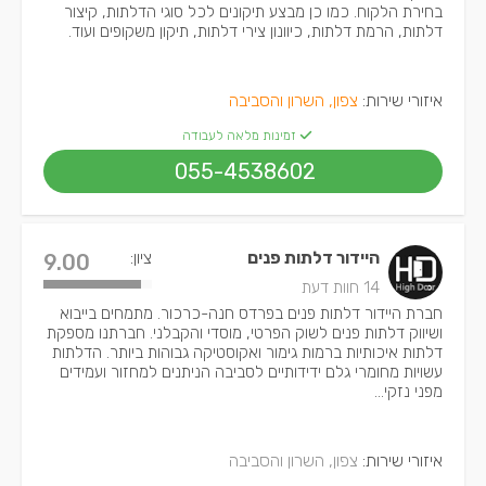
בחירת הלקוח. כמו כן מבצע תיקונים לכל סוגי הדלתות, קיצור
דלתות, הרמת דלתות, כיוונון צירי דלתות, תיקון משקופים ועוד.
איזורי שירות:
צפון, השרון והסביבה
זמינות מלאה לעבודה
055-4538602
היידור דלתות פנים
ציון:
9.00
14 חוות דעת
חברת היידור דלתות פנים בפרדס חנה-כרכור. מתמחים בייבוא
ושיווק דלתות פנים לשוק הפרטי, מוסדי והקבלני. חברתנו מספקת
דלתות איכותיות ברמות גימור ואקוסטיקה גבוהות ביותר. הדלתות
עשויות מחומרי גלם ידידותיים לסביבה הניתנים למחזור ועמידים
מפני נזקי...
איזורי שירות:
צפון, השרון והסביבה