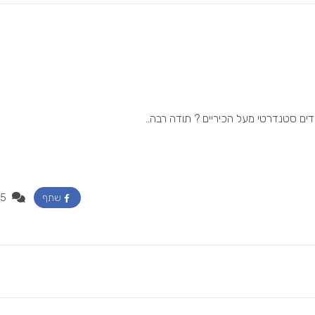
ים סטנדרטי מעל הכיריים ? תודה רבה..
5
שתף