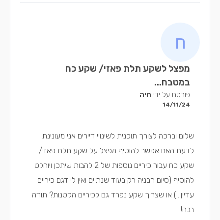
מפצל לשקע תלת פאזי/ שקע כח
במטבח...
פורסם על ידי
חיה
14/11/24
שלום וברכה לצורך תוכנית לשינויי דיירים אני מעונינת
לדעת האם אפשר להוסיף מפצל על שקע תלת פאזי/
שקע כח עבור כיריים נוספות של 2 להבות שיתכן ויוחלט
להוסיף (סיום הבניה רק בעוד שנתיים ואין לי דגם כיריים
עדיין...) או שצריך שקע נפרד גם לכיריים הקטנות? תודה
רבה!