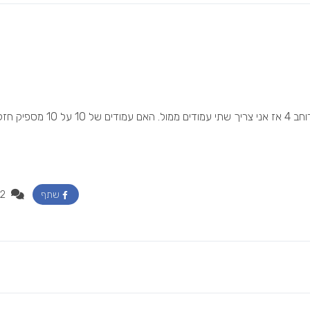
2
שתף