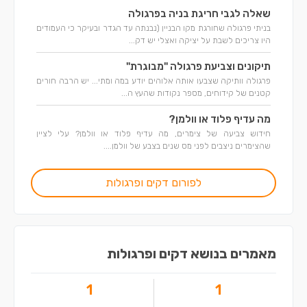
שאלה לגבי חריגת בניה בפרגולה
בניתי פרגולה שחורגת מקו הבניין (נבנתה עד הגדר ובעיקר כי העמודים
היו צריכים לשבת על יציקה ואצלי יש דק...
תיקונים וצביעת פרגולה "מבוגרת"
פרגולה וותיקה שצבעו אותה אלוהים יודע במה ומתי... יש הרבה חורים
קטנים של קידוחים, מספר נקודות שהעץ ה...
מה עדיף פלוד או וולמן?
חידוש צביעה של צימרים, מה עדיף פלוד או וולמן? עלי לציין
שהצימרים ניצבים לפני מס שנים בצבע של וולמן....
לפורום דקים ופרגולות
מאמרים בנושא דקים ופרגולות
1
1