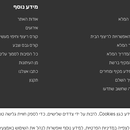
מידע נוסף
 המלא
אודות האתר
אירועים
 האפשרויות לריצוף הבית
קורס ריצוף וחיפוי מעשי
ך המלא
קורס גבס וצבע
 המדריך המלא
כל הסיבות לסמוך עלינו
מקיף ברשת
מן העיתונות
דע מקיף ומחירים
כתבו אצלנו
יך השלם
תקנון
ה שחשוב שתדעו
באתר זה נעשה שימוש בטכנולוגיות איסוף מידע כגון Cookies, לרבות על ידי צדדים שלישיים, כדי
פייה במדיניות הפרטיות, למידע נוסף ואפשרות לנהל את השימוש באמצעי