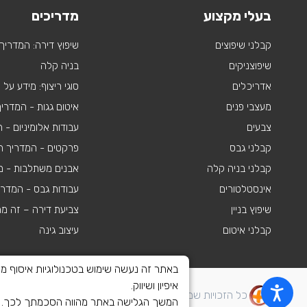
בעלי מקצוע
מדריכים
קבלני שיפוצים
שיפוץ דירה: המדריך
שיפוצניקים
בניה קלה
אדריכלים
סוגי ריצוף: מידע על
מעצבי פנים
איטום גגות - המדרי
צבעים
עבודות אלומיניום -
קבלני גבס
פרקטים - המדריך ה
קבלני בניה קלה
אבנים משתלבות - מי
אינסטלטורים
עבודות גבס - המדר
שיפוץ בניין
צביעת דירה – זה מ
קבלני איטום
עיצוב גינה
איפיון ושיווק.
כל הזכויות שמורות לשיפוצים פלוס 2010-2026
המשך הגלישה באתר מהווה הסכמתך לכך. לצ