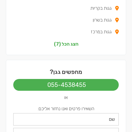
גגות בקריות
גגות בשרון
גגות במרכז
גגות בצפון
הצג הכל (7)
גגות בשפלה
גגות בירושלים
מחפשים גגן?
גגות בתל אביב
055-4538455
או
השאירו פרטים ואנו נחזור אליכם: