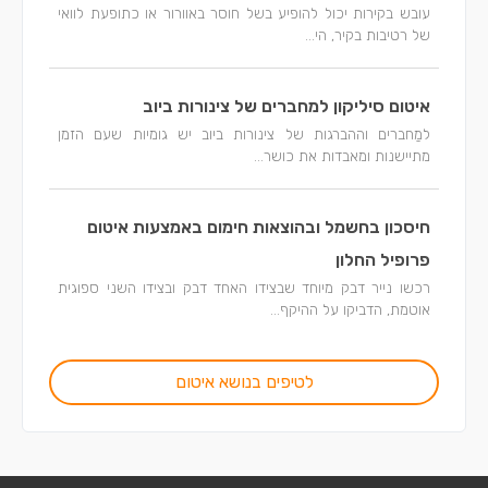
עובש בקירות יכול להופיע בשל חוסר באוורור או כתופעת לוואי
של רטיבות בקיר, הי...
איטום סיליקון למחברים של צינורות ביוב
למַחברים וההברגות של צינורות ביוב יש גומיות שעם הזמן
מתיישנות ומאבדות את כושר...
חיסכון בחשמל ובהוצאות חימום באמצעות איטום
פרופיל החלון
רכשו נייר דבק מיוחד שבצידו האחד דבק ובצידו השני ספוגית
אוטמת, הדביקו על ההיקף...
לטיפים בנושא איטום