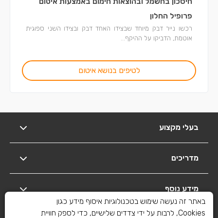
חיסכון בחשמל ובהוצאות חימום באמצעות איטום
פרופיל החלון
רכשו נייר דבק מיוחד שבצידו האחד דבק ובצידו השני ספוגית
אוטמת, הדביקו על ההיקף...
לטיפים בנושא איטום
בעלי מקצוע
מדריכים
מידע נוסף
באתר זה נעשה שימוש בטכנולוגיות איסוף מידע כגון
Cookies, לרבות על ידי צדדים שלישיים, כדי לספק חוויית