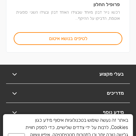
פרופיל החלון
רכשו נייר דבק מיוחד שבצידו האחד דבק ובצידו השני ספוגית
אוטמת, הדביקו על ההיקף...
לטיפים בנושא איטום
בעלי מקצוע
מדריכים
מידע נוסף
באתר זה נעשה שימוש בטכנולוגיות איסוף מידע כגון
Cookies, לרבות על ידי צדדים שלישיים, כדי לספק חוויית
יצירת קשר
גלישה טובה יותר וכן למטרות סטטיסטיקה, איפיון ושיווק.