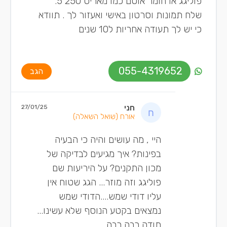
פוליגג או חומר אוטם כמו מאריס 250 5.
שלח תמונות וסרטון באישי ואעזור לך . תוודא
כי יש לך תעודה אחריות ל10 שנים
055-4319652
הגב
חני
27/01/25
אורח
(שואל השאלה)
היי , מה עושים והיה כי הבעיה
בפינות? איך מגיעים לבדיקה של
מכון התקנים? על היריעות שם
פוליגג וזה מוזר... הגג שטוח אין
עליו דודי שמש....הדודי שמש
נמצאים בקטע הנוסף שלא עשינו...
תודה רבה רבה...