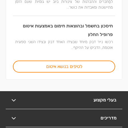
למַחברים וההברגות של צינורות ביוב יש גומיות שעם הזמן
מתיישנות ומאבדות את כושר...
חיסכון בחשמל ובהוצאות חימום באמצעות איטום
פרופיל החלון
רכשו נייר דבק מיוחד שבצידו האחד דבק ובצידו השני ספוגית
אוטמת, הדביקו על ההיקף...
לטיפים בנושא איטום
בעלי מקצוע
מדריכים