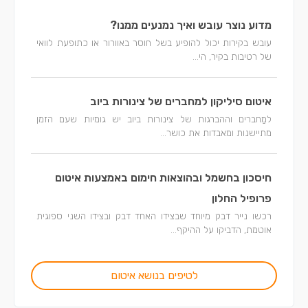
מדוע נוצר עובש ואיך נמנעים ממנו?
עובש בקירות יכול להופיע בשל חוסר באוורור או כתופעת לוואי
של רטיבות בקיר, הי...
איטום סיליקון למחברים של צינורות ביוב
למַחברים וההברגות של צינורות ביוב יש גומיות שעם הזמן
מתיישנות ומאבדות את כושר...
חיסכון בחשמל ובהוצאות חימום באמצעות איטום
פרופיל החלון
רכשו נייר דבק מיוחד שבצידו האחד דבק ובצידו השני ספוגית
אוטמת, הדביקו על ההיקף...
לטיפים בנושא איטום