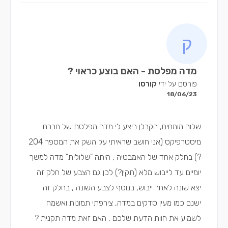
מדה מפלסת - האם בוצע כראוי ?
פורסם על ידי
קורסו
18/06/23
שלום מומחים, הקבלן ביצע לי מדה מפלסת של חברת
מיסטרפיקס (אני חושב שראיתי על השק את המספר 204
?) בחלק אחד של האמבטיה , היתה "שלולית" מדה למשך
יומיים עד לייבוש מלא (תקין?) לכן גם הצבע של חלק זה
יצא שונה לאחר ייבוש, בנוסף לצבע השונה , בחלק זה
ישנם כמו מעין סדקים במדה, צירפתי תמונות ואשמח
לשמוע את חוות הדעת שלכם , האם זאת מדה תקנית ?