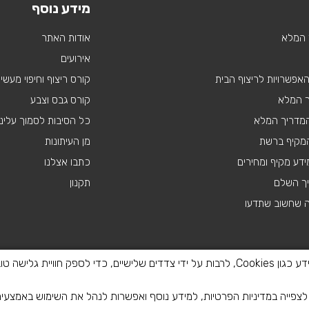
מידע נוסף
 המלא
אודות האתר
אירועים
 האפשרויות לריצוף הבית
קורס ריצוף וחיפוי מעשי
ך המלא
קורס גבס וצבע
 המדריך המלא
כל הסיבות לסמוך עלינו
מקיף ברשת
מן העיתונות
דע מקיף ומחירים
כתבו אצלנו
יך השלם
תקנון
ה שחשוב שתדעו
באתר זה נעשה שימוש בטכנולוגיות איסוף מידע כגון Cookies, לרבות על ידי צדדים שלישיים, כדי
פייה במדיניות הפרטיות, למידע נוסף ואפשרות לנהל את השימוש באמצעי