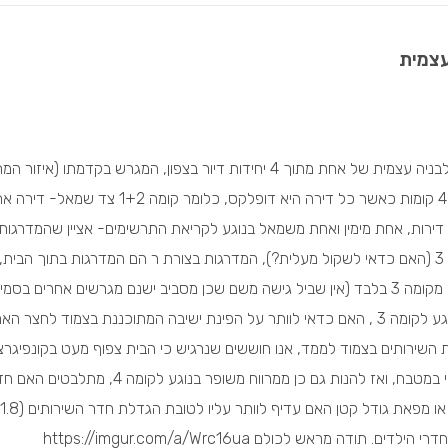
עצמית
אנחנו זוג בני 25, בעתיד נרצה ילדים, זכינו במכרז לבניה עצמית של אחת מתוך 4 יחידות דיור בצפון, המגרש בקדמתו
פונה לנוף פתוח ללא כל בניה בקרבתו, הבניין יכלול 4 קומות כאשר כל דירה היא דופלקס, כלומר קומה 1+2 צד
קומה 1+2 מצד ימין- דירה אחרת , קומה 3+4 יש 2 דירות, אחת מימין ואחת משמאל בנוגע לקריאת התרשימים- אציין שהמדרגות
המקבילות הן מדרגות הגישה לבית מקומה 0 לקומה 3 (האם כדאי לשקול מעלית?), המדרגות בצורת ר הם המדרגות בתוך ה
3 לקומה 4. בנוסף ישנה חצר אחורית אליה יש גישה מקומה 3 בלבד (אין שביל גישה משם שכן מסביב ישנם מגרשים אחרים ב
כמה תהיות בנוגע לתכנית האדריכלית , ראשית בנוגע לקומה 3 , האם כדאי לוותר על הפינת ישיבה המתוכננת בצמוד לחצר
השירותים בצמוד לממד, אנו חוששים שנרגיש כי הבית צפוף מעט בקונפיגרצ
הנוכחית. תהיה נוספת, האם להחליף פינת אוכל באי במטבח, ואז להנות גם כן ממרווח משופר בנוגע לקומה 4, מתלב