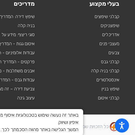
בעלי מקצוע
מדריכים
קבלני שיפוצים
שיפוץ דירה: המדריך
שיפוצניקים
בניה קלה
אדריכלים
סוגי ריצוף: מידע על
מעצבי פנים
איטום גגות - המדרי
צבעים
עבודות אלומיניום -
קבלני גבס
פרקטים - המדריך ה
קבלני בניה קלה
אבנים משתלבות - מי
אינסטלטורים
עבודות גבס - המדר
שיפוץ בניין
צביעת דירה – זה מ
קבלני איטום
עיצוב גינה
איפיון ושיווק.
כל הזכויות שמורות לשיפוצים פלוס 2010-2026
המשך הגלישה באתר מהווה הסכמתך לכך. לצ