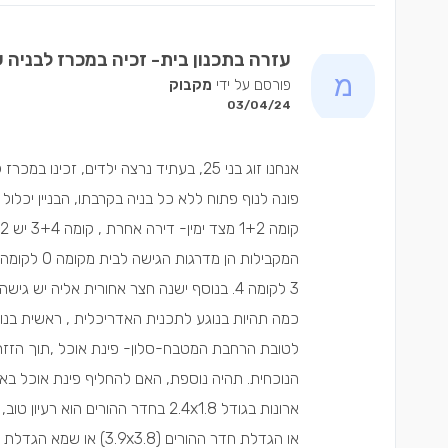
עזרה בתכנון בית- זכיה במכרז לבניה 
פורסם על ידי
מקבוק
03/04/24
לטובת הרחבת המטבח-סלון- פינת אוכל ,תוך הזזת 
או הגדלת חדר ההורים (3.9x3.8) או שמא הגדלת חדרי הילדים. תודה מראש לכולם https://imgur.com/a/Wrc16ua