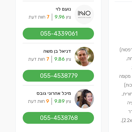
נועם לוי
ציון
9.96
7
חוות דעת
055-4339061
 (איזור המרפסות)
דניאל בן משה
 שמאל- דירה אחת,
ציון
9.86
7
חוות דעת
055-4538779
בית, מקומה
סמיכות)
מיכל אהרוני גובס
 האחורית,
ציון
9.89
9
חוות דעת
יה
טים האם חדר
055-4538768
ארונות בגודל 2.4x1.8 בחדר ההורים הוא רעיון טוב, או מפאת גודל קטן האם עדיף לוותר עליו לטובת הגדלת חדר השירותים (2.2x1.8),