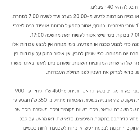
יא 40 דציבלים.
החוק קובע כי אסור לבצע עבודות תיקון, שיפוץ או בנייה הגורמות לרעש מ-20:00 בערב ועד לשעה 7:00 למחרת.
בערבי שישי וחג אסור לעשות זאת מהשעה 17:00 אחרי הצהריים. בנוסף, אסור להפעיל מכונות או ציוד בניה לצרכי
 כדי למנוע סכנה או הפרעה. בימי מנוחה אין לבצע עבודות אלו
שעות 17:00 בערב יום המנוחה ל-7:00 למחרת יום המנוחה. כפי שניתן להבין, אין איסור בחוק על עבודות בין
 כי חוקי העזר של הרשויות המקומיות השונות, שאותם ניתן לאתר באתר משרד
. כדאי לבדוק את העניין לפני תחילת העבודות.
על פי סדר הדין הפלילי, גובה הקנס על הפעלת מכונה באזור מגורים בשעות האסורות יחל מ-450 ש"ח ליחיד עד 900
ש"ח כאשר מדובר בעבירה חוזרת. הקנס על עבודות תיקון, שיפוץ או בנייה בשעות האסורות מתחיל מ-350 ש"ח ומגיע עד
ינה של משטרת ישראל, פקחי רשויות מקומיות ופקחי משטרה ירוקה של
חוץ לדירתכם בתקופת השיפוצים, כדאי שתוודאו מראש עם קבלן
וקים והתקנות למניעת רעש, אי נוחות לשכנים ודו"חות כספיים