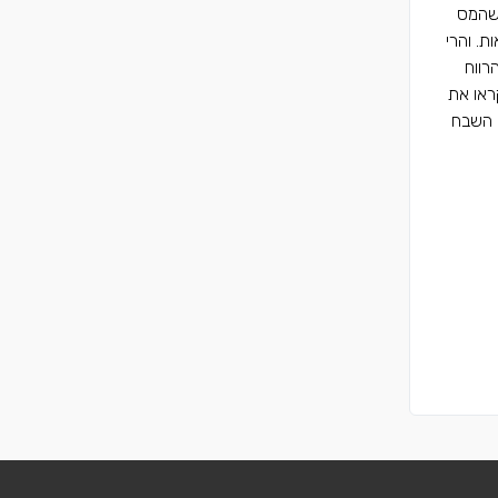
 שהמס
ת. והרי
רווח
ראו את
 השבח