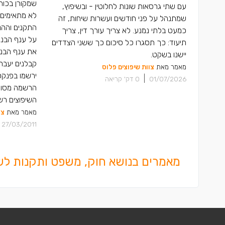
שמקורן בכוח
עם שתי גרסאות שונות לחלוטין - ובשיפוץ,
לא מתאימים 
שמתנהל על פני חודשים ועשרות שיחות, זה
התקנים וההנ
כמעט בלתי נמנע. לא צריך עורך דין, צריך
על ענף הבני
תיעוד: כך תסגרו כל סיכום כך ששני הצדדים
את ענף הבניה
יישנו בשקט.
קבלנים יעבר
מאמר מאת
צוות שיפוצים פלוס
ירשמו בפנקס
|
01/07/2026
0
דק' קריאה
השיפוצים רשו
מאמר מאת
צו
27/03/2011
מאמרים בנושא חוק, משפט ותקנות לש