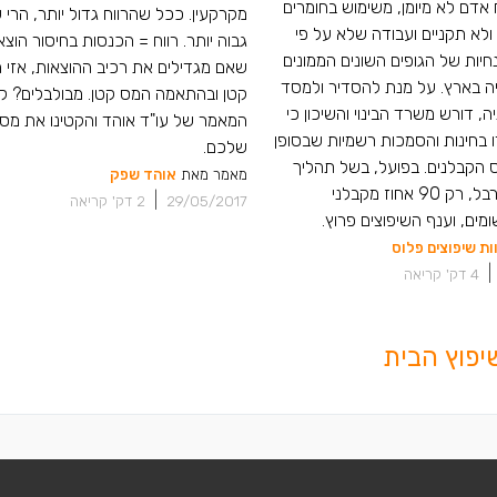
 אדם לא מיומן, משימוש בחומרים
מקרקעין. ככל שהרווח גדול יותר, הרי
ולא תקניים ועבודה שלא על פי
גבוה יותר. רווח = הכנסות בחיסור הוצאו
חיות של הגופים השונים הממונים
שאם מגדילים את רכיב ההוצאות, אזי ה
ה בארץ. על מנת להסדיר ולמסד
קטן ובהתאמה המס קטן. מבולבלים? ק
, דורש משרד הבינוי והשיכון כי
המאמר של עו"ד אוהד והקטינו את מס
ו בחינות והסמכות רשמיות שבסופן
שלכם.
 הקבלנים. בפועל, בשל תהליך
מאמר מאת
אוהד שפק
הרשמה מסורבל, רק 90 אחוז מקבלני
|
29/05/2017
2
דק' קריאה
מים, וענף השיפוצים פרוץ.
ות שיפוצים פלוס
|
4
דק' קריאה
יפוץ הבית