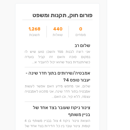
פורום חוק, תקנות ומשפט
1,268
440
0
מומחים
שאלות
תשובות
שלום רב
אני רוצה לבנות ממד והשכן טוען שיש לו
במקום סוכה והאם זה קביל בועדה
כשהתנגדות בעוד שהוא יכול להעביר א...
אמבטיה/שירותים בתוך חדר שינה -
יעבור טופס 4?
שלום, אני מחפש מידע האם אפשר לעשות
אמבטיה בתוך חדר שינה, אני מתכוון לאמבטיה
עצמה, ללא קיר, וכן האם...
צינור ניקוז שעובר בצד אחד של
בניין משותף
הוצאת צינור ניקוז 4 צול בבניין משותף בן 4
קומות. צינור עובר בין כל הדירות בצד אחד של