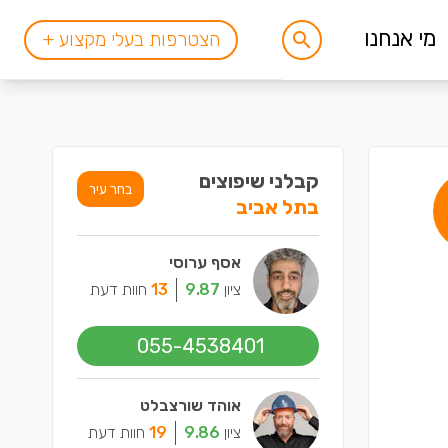
מי אנחנו
הצטרפות בעלי מקצוע +
קבלני שיפוצים
בחר עיר
בתל אביב
אסף ערוסי
ציון
9.87
13
חוות דעת
055-4538401
אוהד שורצבלט
ציון
9.86
19
חוות דעת