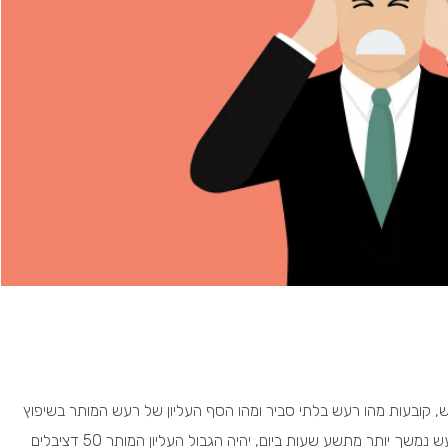
 קובעות מהו רעש בלתי סביר ומהו הסף העליון של רעש המותר בשיפוץ
בית או דירה. בתקנות למניעת רעש נקבע כי אם רעש נמשך יותר מתשע שעות ביום, יהיה הגבול העליון המותר 50 דציבלים