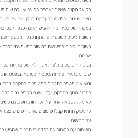
בשנת 2003, המתייחס לשיפוצים. בשונה מק
רק על תקנה שאינה נאכפת בפועל ואין לה שום משמ
האם יש יתרון כלשהו בהעסקת קבלן שיפוצים רשום?
במקרה של בעיה. ניתן להגיש תלונה כנגד קבלן בא
רשום הליכים משמעתיים יפתחו כנגדו מטעם רשם ה
רשומים יכולות להיעשות במישור המשמעתי בלבד –
אחרות.
בנוסף, הטיפול בתלונות אינו הליך של בוררות שנות
שיסייע בתיווך ופתרון הסכסוך כמו בית משפט או גו
והוא אינו מטפל בתלונות המטופלות במקביל בבית 
למרות הגוף המפקח, עדיין ישנם מקרים רבים בהם 
לא מגינה במאה אחוז על הלקוחות. חשוב גם לשים ל
להעסיק תחתיו קבלן שיפוצים שאינו רשום שיבצע את
על הרישום.
משיחות עם לקוחות גם למדנו כי תלונות שהגיעו לר