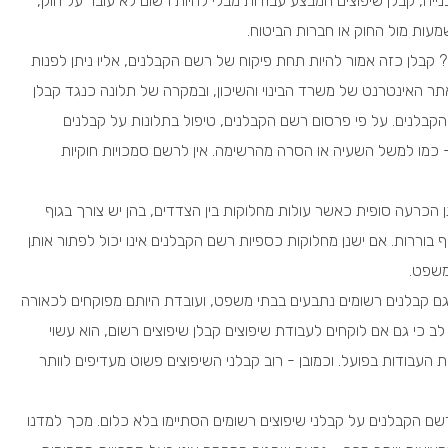
בלני בנייה, קבלן שיפוצים המבצע עבודות מבלי להיות רשום לא עובר על חוק,
עות מול החוק או חברות הביטוח.
 קבלן כזה אמור להיות תחת פיקוח של רשם הקבלנים, אליו ניתן לפנות
תר האינטרנט של משרד הבינוי והשיכון, ובמקרה של תלונה כנגד קבלן
קבלנים. על פי פרסום רשם הקבלנים, טיפול בתלונות על קבלנים
 כמו למשל השעיה או הסרה מהרשימה. אין לרשם סמכויות חוקיות
ן הכרעה סופית כאשר עולות מחלוקות בין הצדדים, בהן יש צורך בגוף
ף בוררות. אם ישנן מחלוקות כספיות רשם הקבלנים אינו יכול לפתור אותן
משפט.
גם קבלנים רשומים נתבעים בבתי משפט, ועובדת היותם מפוקחים לכאורה
ב כי גם אם לוקחים לעבודת שיפוצים קבלן שיפוצים רשום, הוא עשוי
 העבודות בפועל. וכמובן - רוב קבלני השיפוצים פשוט מעדיפים לוותר
שם הקבלנים על קבלני שיפוצים רשומים הסתיימו בלא כלום. מכך למדנו