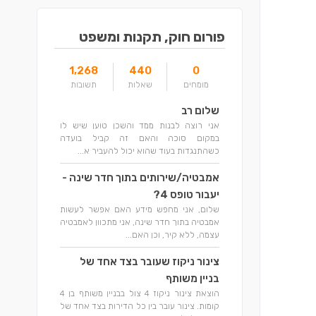
פורום חוק, תקנות ומשפט
1,268
440
0
מומחים
שאלות
תשובות
שלום רב
אני רוצה לבנות ממד והשכן טוען שיש לו
במקום סוכה והאם זה קביל בועדה
כשהתנגדות בעוד שהוא יכול להעביר א...
אמבטיה/שירותים בתוך חדר שינה -
יעבור טופס 4?
שלום, אני מחפש מידע האם אפשר לעשות
אמבטיה בתוך חדר שינה, אני מתכוון לאמבטיה
עצמה, ללא קיר, וכן האם...
צינור ניקוז שעובר בצד אחד של
בניין משותף
הוצאת צינור ניקוז 4 צול בבניין משותף בן 4
קומות. צינור עובר בין כל הדירות בצד אחד של