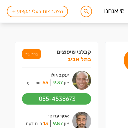
מי אנחנו
הצטרפות בעלי מקצוע +
קבלני שיפוצים
בחר עיר
בתל אביב
יעקב גולן
ציון
9.37
55
חוות דעת
055-4538673
אסף ערוסי
ציון
9.87
13
חוות דעת