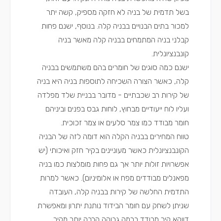
בשל תדמית של בניה לא חזקה מספיק, קשה יתר
למכור בתים הבנויים בבניה קלה. בנוסף, ישנם פחות
קבלני בניה המתמחים בבניה קלה מאשר בניה
קונבנציונלית.
ישנם כמה סוגים של חומרים בהם משתמשים בבניה
קלה, כאשר הצורה השכיחה לתוספות בניה היא בניה
של קירות רב שכבתיים - מדובר בבניית שלד מפלדה
ועליו לוח ייעודיים מבחוץ, לוחות גבס בפנים וביניהם
חומר מבודד כמו צמר סלעים או צמר זכוכית.
טווח המחירים בבניה הקלה הוא דומה לזה של הבניה
הקונבנציונלית כאשר מעוניינים בקיר חזק ואיכותי (יש
אפשרויות זולות יותר אך גם פחות מומלצות כמו בניה
מפאנלים מבודדים מפח או אלומיניום). כאשר למרות
התדמית החלשה של קירות בבניה קלה, העובדה
שניתן לשחק עם חומר הבידוד נותנת יתרון ומאפשרת
דווקא קיר מבודד ברמה גבוהה הרבה יותר מקיר