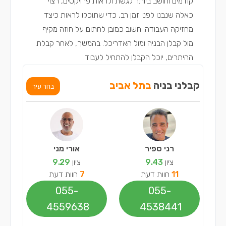
קודמים וחושב ביותר לגשת ולראות פרויקטים, רצוי
כאלה שנבנו לפני זמן רב, כדי שתוכלו לראות כיצד
מחזיקה העבודה. חשוב כמובן לחתום על חוזה מקיף
מול קבלן הבניה ומול האדריכל. בהמשך, לאחר קבלת
ההיתרים, יוכל הקבלן להתחיל לעבוד.
קבלני בניה
בתל אביב
בחר עיר
רני ספיר
אורי מני
ציון
9.43
ציון
9.29
11
חוות דעת
7
חוות דעת
055-
055-
4559638
4538441