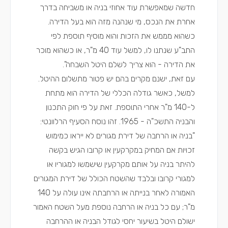
חדשה שמאפשרת עוד אחוזי בניה או משביחה בדרך
אחרת את הנכס, מי שנהנה מזה הוא בעל הדירה.
כשהוא מממש את הזכות והוא מוסיף תוספת לפי
התב"ע שנתנו לו, למשל עוד 40 מ"ר, או כשהוא מוכר
את הדירה - הוא צריך לשלם היטל השבחה".
עם זאת, ישנם מקרים בהם יש פטור מתשלום ההיטל.
למשל, כאשר גודלה הכללי של הדירה הוא מתחת
ל-140 מ"ר אחרי התוספת. זאת על פי חוק התכנון
והבניה התשכ"ה - 1965. זהו נוסח הסעיף הרלוונטי:
"בניה או הרחבה של דירת מגורים לא ייראו כמימוש
זכויות אם המחיק במקרקעין או קרובו הגיש בקשה
להיתר בניה על אותם מקרקעין שישמשו למגוריו או
למגורי קרובו ובלבד שהשטח הכולל של דירת המגורים
האמורה לאחר בנייתה או הרחבתה אינו עולה על 140
מ"ר; עם כל בניה או הרחבה נוספת מעל השטח האמור
ישולם היטל בשיעור יחסי לגודל הבניה או ההרחבה