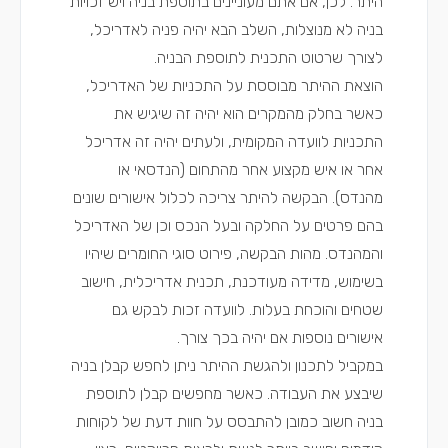
היתר. לכן, אם אתם מעוניינים בתוספת בניה ויש זכויות
בניה לא מנוצלות, השלב הבא יהיה
פניה לאדריכל
,
לצורך שרטוט התכנית לתוספת הבניה.
הוצאת ההיתר מבוססת על התכניות של האדריכל,
כאשר בחלק מהמקרים הוא יהיה זה שיגיש את
התכניות לוועדה המקומית, ולעתים יהיה זה אדריכל
אחר או איש מקצוע אחר מהתחום (הנדסאי או
מהנדס). הבקשה להיתר צריכה לכלול אישורים שונים
בהם פרטים על החלקה ובעל הנכס וכן של האדריכל
והמהנדס. מהות הבקשה, פירוט סוגי החומרים שיהיו
בשימוש, מדידה מעודכנת, תכנית אדריכלית, חישוב
שטחים והוכחת בעלות. לוועדה זכות לבקש גם
אישורים נוספות אם יהיה בכך צורך.
במקביל לתכנון ולהגשת ההיתר
ניתן לחפש קבלן בניה
שיבצע את העבודה. כאשר מחפשים קבלן לתוספת
בניה חשוב כמובן להתבסס על חוות דעת של לקוחות