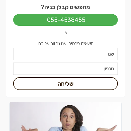
קבלני בניה בתל אביב
מחפשים קבלן בניה?
055-4538455
או
השאירו פרטים ואנו נחזור אליכם:
שליחה