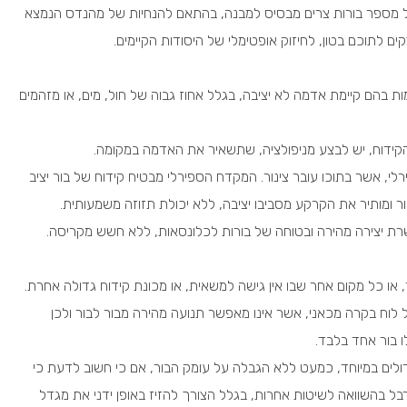
ל מספר בורות צרים מבסיס למבנה, בהתאם להנחיות של מהנדס הנמצא
ים לתוכם בטון, לחיזוק אופטימלי של היסודות הקיימים.
ות בהם קיימת אדמה לא יציבה, בגלל אחוז גבוה של חול, מים, או מזהמים
הקידוח, יש לבצע מניפולציה, שתשאיר את האדמה במקומה.
 אשר בתוכו עובר צינור. המקדח הספירלי מבטיח קידוח של בור יציב
ור ומותיר את הקרקע מסביבו יציבה, ללא יכולת תזוזה משמעותית.
רת יצירה מהירה ובטוחה של בורות לכלונסאות, ללא חשש מקריסה.
, או כל מקום אחר שבו אין גישה למשאית, או מכונת קידוח גדולה אחרת.
לוח בקרה מכאני, אשר אינו מאפשר תנועה מהירה מבור לבור ולכן
ו בור אחד בלבד.
דולים במיוחד, כמעט ללא הגבלה על עומק הבור, אם כי חשוב לדעת כי
ל בהשוואה לשיטות אחרות, בגלל הצורך להזיז באופן ידני את מגדל