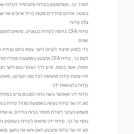
לצורך כך, משתמשים בקידוח מיקרופייל לקידוח ש
בשטח, אליהם מחדירים מוטות ברזל ארוכים ואז יוצק
cfa
קידוח
קידוח
CFA
, בדומה לקידוח בנטונייט, מתאים למקומ
שונים.
כדי למנוע מהבור לקרוס לתוך עצמו בתום עבודת 
לשם כך, קידוח
CFA
מתבצע באמצעות מקדח ספירלי,
יחסית, אשר בסופו, זורם דרך הצינור בטון לתוך הב
זוהי שיטת קידוח מתאימה לכל סוגי הקרקע, מאפש
קידוח כלונסאות ידני
קידוח ידני מאפשר גישה נוחה למבנים צרים במיוחד
סוג זה של קידוח נעשה באמצעות מגדל קידוח בעל 
משמש בעיקר ליצירת מספר בורות בודדים, או אפיל
נוסף על כך, קידוח ידני מתאים לקידוח בעומקים ג
סוג זה של קידוח מתבצע לאט והוא אף נחשב מסורב