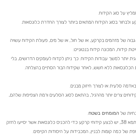
ליץ על סוג הקידוח.
ע ולבחור בסוג הקידוח המתאים ביותר לצורך החדרת כלונסאות.
גבוה של מזהמים בקרקע, או של חול, או של מים, פעולת הקידוח עשויה
ת קידוח, המכונה קידוח בנטונייט.
ית יותר למשך עבודות הקידוח. כך ניתן לקדוח לעומקים הדרושים, בלי
 הכלונסאות ללא חשש, לאחר שקידוח הבור הסתיים בהצלחה.
באדמה סלעית או לצורך חיזוק מבנים.
דוחים צרים יותר מהרגיל, בהתאם לסוג הסלעים ורמת הצפיפות שלהם,
נחיות של
המומחים בשטח
.
לצורך חיזוק מבנים, כמו למשל בעת ביצוע פרויקט תמא 38, יש לבצע קידוחי קרקע כדי להכניס כלונסאות אשר יסייעו לחזק
פת של כמה קומות לבניין, המכבידות על היסודות הקיימים.