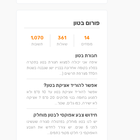
פורום בטון
1,070
361
14
מומחים
שאלות
תשובות
חגורת בטון
איפה אני יכולה למצוא חגורת בטון בתקרה
בסלון בקומה אחרונה בבניין ישן שנבנה בשנות
ה70? מצרפת תרשים (...
אפשר להוריד אציקת בטון?
אפשר להוריד אציקת בטון עד 10 ס"מ ולא
לפגוע בחומה בנוי מלוקים 20 ס"מ ? אציקה
לא ישירה, כמו גלים, שטך...
חידוש צבע אפוקסי לבטון מוחלק
יש לנו בטון מוחלק בפרגולה סגורה שעשינו
לפני 5 שנים. יש צורך לחדש את הצבע
האפוקסי כי חלקו מקוף כתמים...