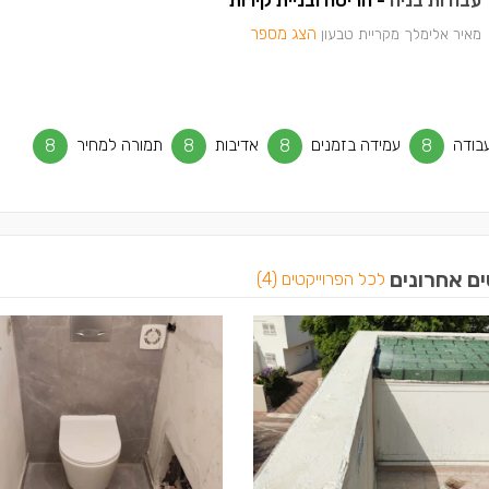
עבודות בניה
- הריסה ובניית קירות
הצג מספר
מאיר אלימלך מקריית טבעון
בודה
8
עמידה בזמנים
8
אדיבות
8
תמורה למחיר
8
ים אחרונים
לכל הפרוייקטים (4)