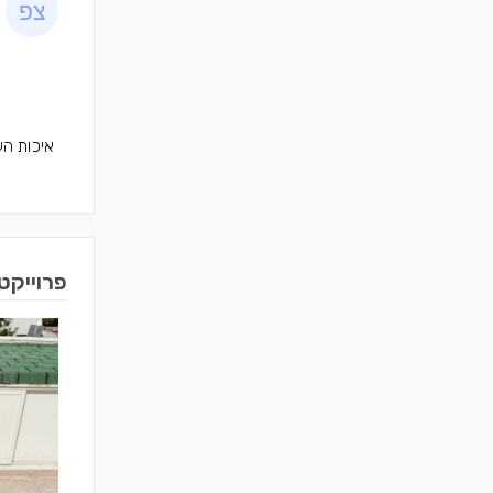
איכות הע
פרוייקט