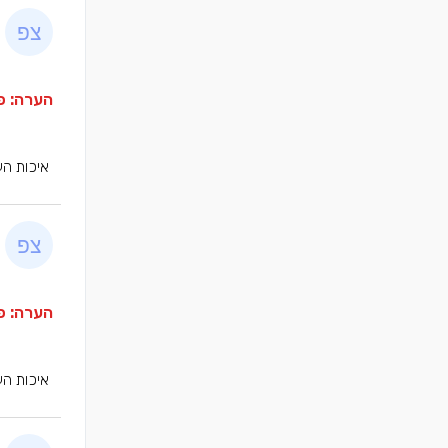
הערה: פר
איכות הע
הערה: פר
איכות הע