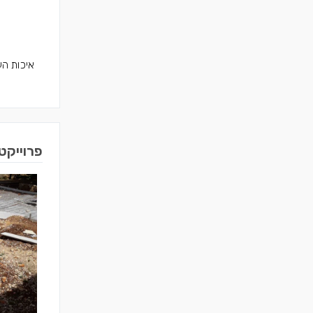
איכות הע
פרוייקט