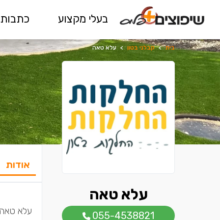
בעלי מקצוע
כתבות 
בית
>
קבלני בטון
>
עלא טאה
אודות
עלא טאה
עלא טאה, 
055-4538821