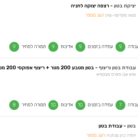
יציקת בטון
- רצפה יצוקה לחניה
הצג מספר
משה מקדימה-צורן
בודה
9
עמידה בזמנים
9
אדיבות
9
תמורה למחיר
9
עבודת בטון וריצוף
- בטון מטבע 200 מטר + ריצוף אפוקסי 200 מטר
וופא אבו פארס מעספיא
בודה
7
עמידה בזמנים
10
אדיבות
10
תמורה למחיר
8
בטון
- עבודת בטון
הצג מספר
יהודה כהן מנתניה