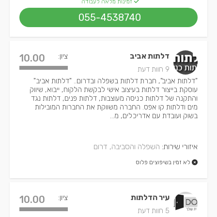
זמינות מלאה לעבודה
055-4538740
דלתות אביב
ציון:
10.00
9 חוות דעת
"דלתות אביב", חברת דלתות בשפלה ובדרום.. "דלתות אביב"
עוסקת בייצור דלתות בעיצוב אישי לבקשת הלקוח, ייבוא, שיווק
והתקנה של דלתות כניסה מעוצבות, דלתות פנים, דלתות נגד
מים ודלתות קו אפס. החברה משווקת את החברות המובילות
בשוק ועובדת עם אדריכלים, מ...
איזורי שירות:
השפלה והסביבה, דרום
לא זמין בשיפוצים פלוס
עיר הדלתות
ציון:
10.00
5 חוות דעת