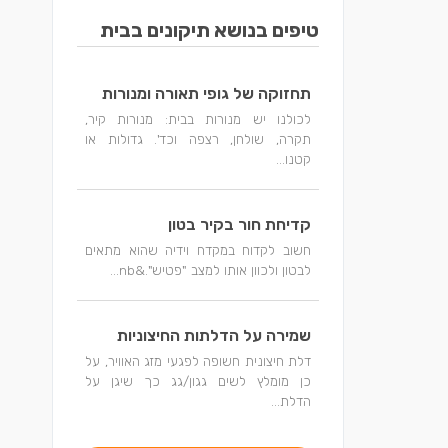
טיפים בנושא תיקונים בבית
תחזוקה של גופי תאורה ומנורות
לכולנו יש מנורות בבית: מנורות קיר,
תקרה, שולחן, רצפה וכד'. גדולות או
קטנו...
קדיחת חור בקיר בטון
חשוב לקדוח במקדח וידיה שהוא מתאים
לבטון ולכוון אותו למצב "פטיש".&nb...
שמירה על הדלתות החיצוניות
דלת חיצונית חשופה לפגעי מזג האוויר, על
כן מומלץ לשים גגון/גג כך שיגן על
הדלת...