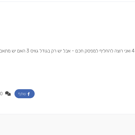
שלום יש לי מפסק תריס עם שעון חשמל בתוך גוויס 4 ואני רוצה להחליף למפסק חכם - אבל יש רק בגודל גו
0
שתף