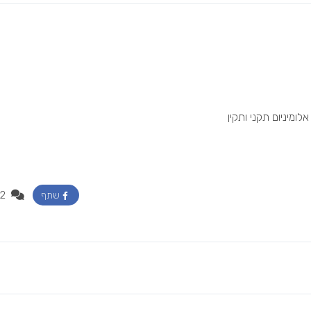
ומיניום תקני ותקין
2
שתף