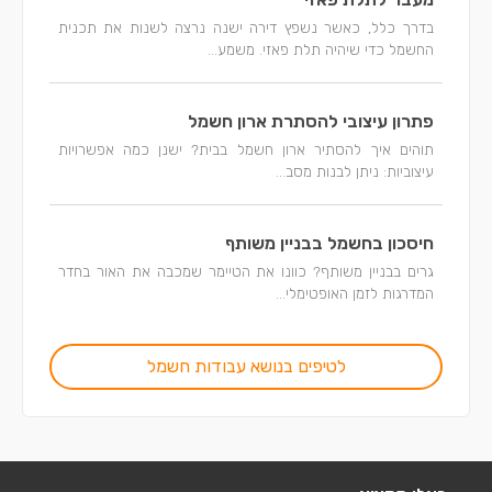
בדרך כלל, כאשר נשפץ דירה ישנה נרצה לשנות את תכנית
החשמל כדי שיהיה תלת פאזי. משמע...
פתרון עיצובי להסתרת ארון חשמל
תוהים איך להסתיר ארון חשמל בבית? ישנן כמה אפשרויות
עיצוביות: ניתן לבנות מסב...
חיסכון בחשמל בבניין משותף
גרים בבניין משותף? כוונו את הטיימר שמכבה את האור בחדר
המדרגות לזמן האופטימלי...
לטיפים בנושא עבודות חשמל