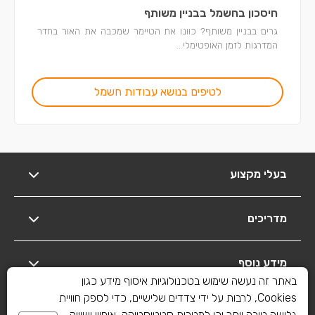
חיסכון בחשמל בבניין משותף
גרים בבניין משותף? כוונו את הטיימר שמכבה את האור בחדר
המדרגות לזמן האופטימלי...
לטיפים בנושא עבודות חשמל
בעלי מקצוע
מדריכים
מידע נוסף
באתר זה נעשה שימוש בטכנולוגיות איסוף מידע כגון
Cookies, לרבות על ידי צדדים שלישיים, כדי לספק חוויית
יצירת קשר
גלישה טובה יותר וכן למטרות סטטיסטיקה, איפיון ושיווק.