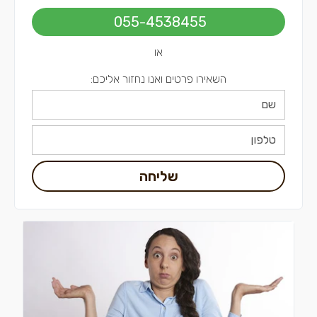
חשמלאים בתל אביב
055-4538455
או
השאירו פרטים ואנו נחזור אליכם:
שליחה