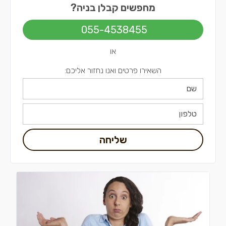
מחפשים קבלן בניה?
קבלני בניה בתל אביב
055-4538455
או
השאירו פרטים ואנו נחזור אליכם:
שליחה