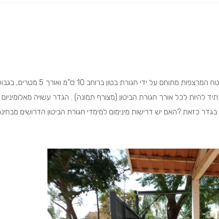
שלום. בביתי יש חניה לרכב מורכבת ממרצפות . משטח המרצפות מתוחם על ידי חגורת בטון ברוחב 0
ד להיות לכל אורך חגורת הביטון (מצורף תמונה) . הגדר עשויה מאלומיניום 
ך בגדר כזאת ?האם יש דרישות מינימום למימדי חגורת הביטון הדרושים מבחינ