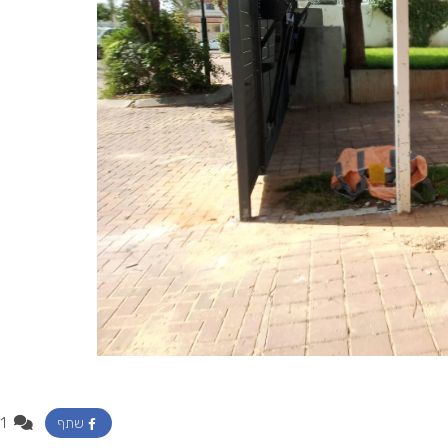
1
שתף