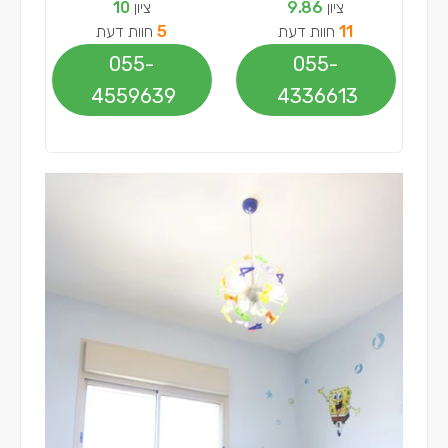
ציון
9.86
ציון
10
11
חוות דעת
5
חוות דעת
055-
055-
4559639
4336613