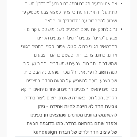
אם אנו צובעים מטבח והמטבח בצבע "דובדבן" חשוב
לתת על זה את הדעת כי צריך למצוא צבע מספיק עז
שיכול להתחרות עם "הדובדבן" וכן הלאה...
נהוג לחלק את עולם הצבעים לשני מושגים עיקריים -
צבעים "קרים" וצבעים "חמים". הצבעים הקרים
מתבטאים בגווני כחול, סגול, אפור, כסף והחמים בגווני
אדום, כתום, צהוב, ירוק. כשמם כן הם - צבעים
שמשדרים יותר חום וצבעים שמשדרים יותר רוגע וקור.
למה חשוב לדעת את זה? מכיוון שהתכונה הבסיסית
של הצבע יכולה להשפיע על מראה החדר. במצבים
מסויימים יתאימו הצבעים החמים ובאחרים יתאימו דווקא
הקרים, הכל תלוי באווירה שאנחנו רוצים ליצור בחדר.
צביעת חדר לא חייבת להיות אחידה - ניתן
להשתמש בגוונים מסוימים שמוצאים חן בעינינו
ולפזר אותם בהתאם בחדר. כמו בדוגמה הבאה
של עיצוב חדר ילדים של חברת kandesign
.