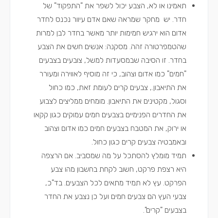
תאמינו או לא, הצבע יכול לשפר את "התפקוד" של
חדר. יש מחקר שמראה שאם אדם עיוור נכנס לחדר
אדום הוא ירגיש חמימות יותר מאשר בחדר לבן למרות
שהטמפרטורה זהה. מסקנה: אנשים חשים את הצבע
בחדר. זו הסיבה שבמסעדות למשל, צובעים בצבעים
"חמים" כמו אדום וצהוב, כי זה מוסיף לאווירה ומעורר
את התיאבון., צבעים קרים לעומת זאת, כמו כחול
וסגול, מקטינים את התיאבון. מומחים ממליצים לצבוע
את החדרים הפנימיים בצבעים חמים עמוקים כגון קקאו
או ירוק, את המטבח בצבעים חמים כמו אדום וצהוב
ובאמבטיה צבעים קרים כגון כחול.
תמיד מומלץ להסתכל על מה שמסביב. אם הרצפה
היא רצפת פרקט, חשוב לקחת בחשבון מהו צבע
הפרקט. עץ לא תמיד מתאים לכל הצבעים. בד"כ,
צבעי העץ הם צבעים חמים ועל כן נצבע את החדר
בצבעים "קרים".