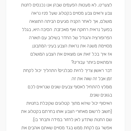
לצערינו, לא מעטות הפעמים שבהן אנו נכנסים לחנות
צבע ורואים צבע מסויים בקטלוג שעל פניו נראה
מושלם, אך לאחר הקניה מגיעים הביתה התוצאה
בפועל נראית רחוקה ואף מאכזבת. הסיבה היא, בגלל
הפרופורציה והגודל של החדר בשילוב עם תאורה
מסויימת משנה את נראות הצבע בעיני המתבונן.
אז איך בכל זאת אנו מוצאים את הצבע המושלם
והמתאים ביותר עבורינו?
דבר ראשון צריך להיות סבלניים! התהליך יכול לקחת
זמן אבל זה שווה את זה.
מומלץ להתחיל לאסוף צבעים שונים שנראים לכם
בגוונים שונים.
האיסוף יכול שיהא מתוך קטלוגים שקיבלת בחנויות
(חשוב לרשום מאחורי הצבע אותו בחרתם בקטלוג את
שם החנות שתדע לאן לחזור במידה ותבחר בו).
אפשר גם לקחת ממש בגד מסויים שאתם אוהבים את