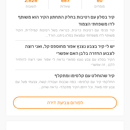
2,628
687
60
מומחים
שאלות
תשובות
קיר בסלון עם רטיבות בחלק התחתון הקיר הוא משותף
לדו משפחתי הצמוד
קיר פנימי עם רטיבות כרונית, כנראה בשל רטיבות קפילרית, הקיר
משותף לדו משפחתי ונמצאת בסלון ביתנו, הורד...
יש לי קיר בצבע נצנץ אפור מחוספס קל, ואני רוצה
לצבוע החזרה בלבן האם אפשרי
הקיר בסלון עם צבע נצנץ ספארי נראה לי אפור ואני רוצה להחזיר
ללבן , זה אפשרי
קיר שהוחלט עם קלסימו ומתקלף
החלקתי קיר עם קלסימו- כמה שכבות ועבודה קשה, צבעתי מעל עם
צבע יפה מאוד, וכל הזמן הקיר מתקלף- נראה שהק...
לפורום צביעת דירה