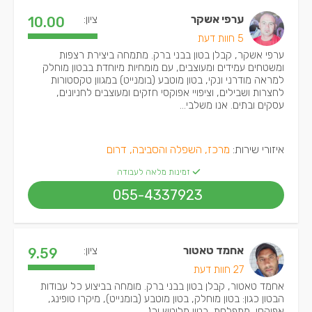
ערפי אשקר
ציון:
10.00
5 חוות דעת
ערפי אשקר, קבלן בטון בבני ברק. מתמחה ביצירת רצפות
ומשטחים עמידים ומעוצבים, עם מומחיות מיוחדת בבטון מוחלק
למראה מודרני ונקי, בטון מוטבע (בומנייט) במגוון טקסטורות
לחצרות ושבילים, וציפויי אפוקסי חזקים ומעוצבים לחניונים,
עסקים ובתים. אנו משלבי...
איזורי שירות:
מרכז, השפלה והסביבה, דרום
זמינות מלאה לעבודה
055-4337923
אחמד טאטור
ציון:
9.59
27 חוות דעת
אחמד טאטור, קבלן בטון בבני ברק. מומחה בביצוע כל עבודות
הבטון כגון: בטון מוחלק, בטון מוטבע (בומנייט), מיקרו טופינג,
אפוקסי, מתפלסת, בטון מלוטש וכו'.