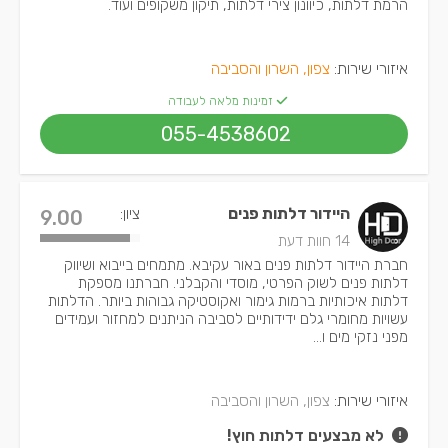
הרמת דלתות, כיוונון צירי דלתות, תיקון משקופים ועוד.
איזורי שירות:
צפון, השרון והסביבה
זמינות מלאה לעבודה
055-4538602
היידור דלתות פנים
ציון:
9.00
14 חוות דעת
חברת היידור דלתות פנים באור עקיבא. מתמחים בייבוא ושיווק
דלתות פנים לשוק הפרטי, מוסדי והקבלני. חברתנו מספקת
דלתות איכותיות ברמות גימור ואקוסטיקה גבוהות ביותר. הדלתות
עשויות מחומרי גלם ידידותיים לסביבה הניתנים למחזור ועמידים
מפני נזקי מים ו...
איזורי שירות:
צפון, השרון והסביבה
לא מבצעים דלתות חוץ!