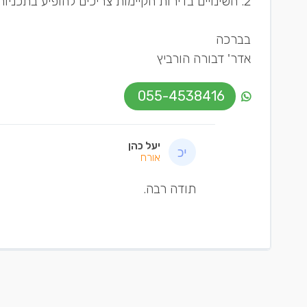
2. השינויים בדירות הקיימות צריכים להופיע בתכניות ההיתר.
בברכה
אדר' דבורה הורביץ
055-4538416
יעל כהן
אורח
תודה רבה.