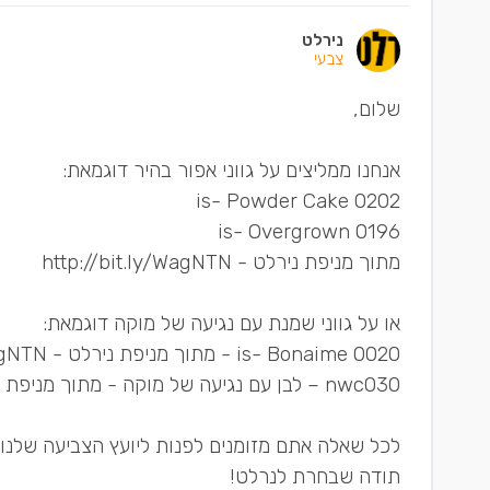
נירלט
צבעי
שלום,
אנחנו ממליצים על גווני אפור בהיר דוגמאת:
0202 is- Powder Cake
0196 is- Overgrown
מתוך מניפת נירלט - http://bit.ly/WagNTN
או על גווני שמנת עם נגיעה של מוקה דוגמאת:
0020 is- Bonaime - מתוך מניפת נירלט - http://bit.ly/WagNTN
nwc030 – לבן עם נגיעה של מוקה - מתוך מניפת Nirlat White Collection - http://bit.ly/1kAgUUV -
לכל שאלה אתם מזומנים לפנות ליועץ הצביעה שלנו במספר – 04
תודה שבחרת לנרלט!