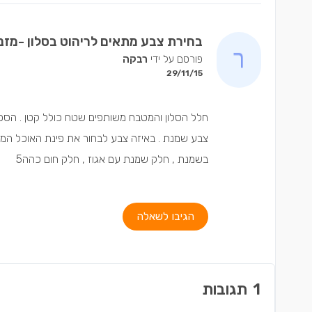
בחירת צבע מתאים לריהוט בסלון -מזנון
פורסם על ידי
רבקה
29/11/15
חלל הסלון והמטבח משותפים שטח כולל קטן . הספה
צבע שמנת . באיזה צבע לבחור את פינת האוכל המזנון 
בשמנת , חלק שמנת עם אגוז , חלק חום כהה5
הגיבו לשאלה
1
תגובות