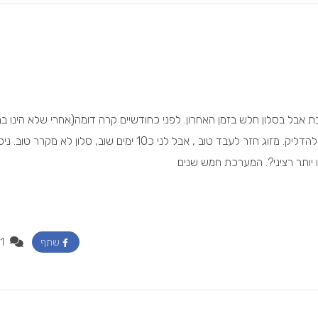
רים. חדרים מקרר טובת אבל בסלון חלש בזמן האחרון. לפני כחודשיים קרה דומה(אחרי שלא הינו ב
כ20ימים). המליצו לכבות את המיזוג מהלוח חשמל ולהדליק. מזוג חזר לעבד טוב , אבל לני כ10 ימים שוב, סלון לא מקרר טו
 יותר רציני?. המערכת חמש שנים
1
שתף