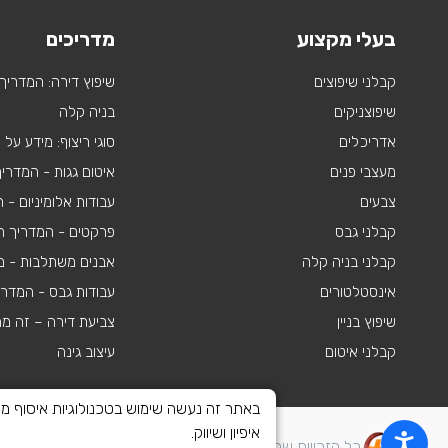
בעלי מקצוע
מדריכים
קבלני שיפוצים
שיפוץ דירה: המדריך
שיפוצניקים
בניה קלה
אדריכלים
סוגי ריצוף: מידע על
מעצבי פנים
איטום גגות - המדרי
צבעים
עבודות אלומיניום -
קבלני גבס
פרקטים - המדריך ה
קבלני בניה קלה
אבנים משתלבות - מי
אינסטלטורים
עבודות גבס - המדר
שיפוץ בניין
צביעת דירה – זה מ
קבלני איטום
עיצוב גינה
איפיון ושיווק.
כל הזכויות שמורות לשיפוצים פלוס 2010-2026