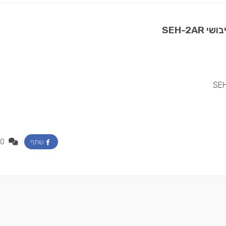
SEH-2A
0
שתף