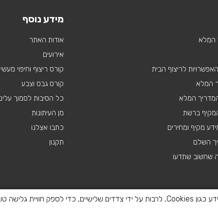
מידע נוסף
 המלא
אודות האתר
אירועים
 האפשרויות לריצוף הבית
קורס ריצוף וחיפוי מעשי
ך המלא
קורס גבס וצבע
 המדריך המלא
כל הסיבות לסמוך עלינו
מקיף ברשת
מן העיתונות
דע מקיף ומחירים
כתבו אצלנו
יך השלם
תקנון
ה שחשוב שתדעו
באתר זה נעשה שימוש בטכנולוגיות איסוף מידע כגון Cookies, לרבות על ידי צדדים שלישיים, כדי