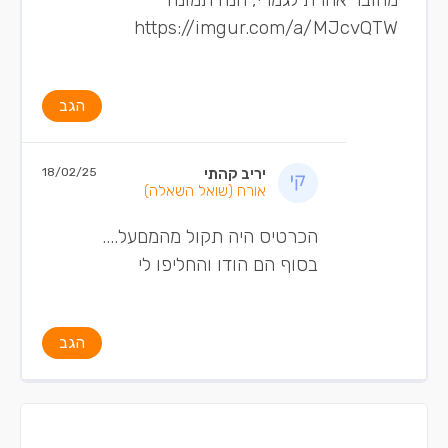
https://imgur.com/a/MJcvQTW
הגב
יריב קהתי
18/02/25
אורח
(שואל השאלה)
הכרטיס היה תקול מהמםעל....
בסוף הם הודו והחליפו לי
הגב