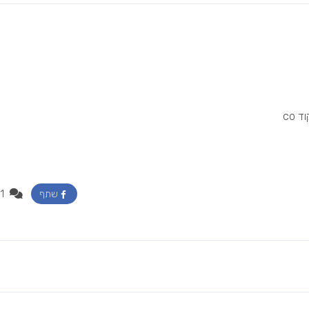
 co
1
שתף