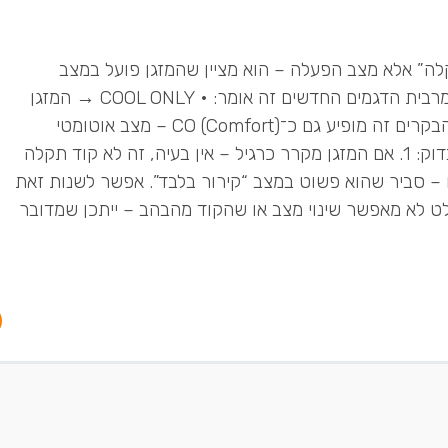
ד CO בדרך כלל אינו “תקלה” אלא מצב הפעלה – הוא מציין שהמזגן פועל במצב
Comfort / Clean / או Cool Only (תלוי בדגם). במרבית הדגמים החדשים זה אומר: • COOL ONLY → המזגן
מוגדר לעבוד בקירור בלבד (ללא חימום). • בחלק מהבקרים זה מופיע גם כ־CO (Comfort) – מצב אוטומטי
ששומר על טמפרטורה יציבה ונוחה. 🔧 מה כדאי לבדוק: 1. אם המזגן מקרר כרגיל – אין בעיה, זה לא קוד תקלה
 או לא מחמם – סביר שהוא פשוט במצב “קירור בלבד”. אפשר לשנות זאת
רת מצב HEAT או AUTO. 3. אם השלט לא מאפשר שינוי מצב או שהקוד מהבהב – ייתכן שמדובר