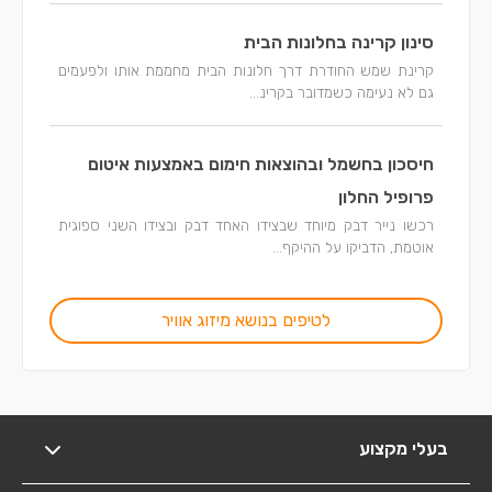
סינון קרינה בחלונות הבית
קרינת שמש החודרת דרך חלונות הבית מחממת אותו ולפעמים
גם לא נעימה כשמדובר בקרינ...
חיסכון בחשמל ובהוצאות חימום באמצעות איטום
פרופיל החלון
רכשו נייר דבק מיוחד שבצידו האחד דבק ובצידו השני ספוגית
אוטמת, הדביקו על ההיקף...
לטיפים בנושא מיזוג אוויר
בעלי מקצוע