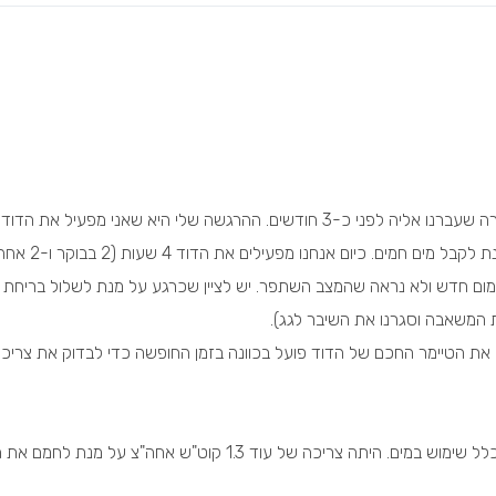
יש לי דוד חשמל/שמש 150 ליטר בן כ-4 שנים בדירה שעברנו אליה לפני כ-3 חודשים. ההרגשה שלי היא שאני מפעיל את 
מידי שעות ביממה (בהשוואה לדירה הקודמת) על מנת לקבל מים חמים.
חימום חדש ולא נראה שהמצב השתפר. יש לציין שכרגע על מנת לשלול בריחת 
 המשאבה וסגרנו את השיבר לגג).
 את הטיימר החכם של הדוד פועל בכוונה בזמן החופשה כדי לבדוק את צריכ
לאחר שהדוד פעל שעתיים בבוקר ולא היה בכלל בכלל שימוש במים. היתה צריכה של עוד 1.3 קוט"ש אחה"צ על מנת