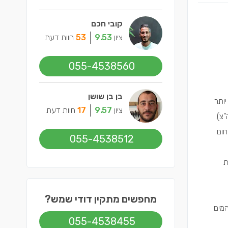
קובי חכם
ציון
9.53
53
חוות דעת
055-4538560
בן בן שושן
הדוד יותר
ציון
9.57
17
חוות דעת
 כיום אנחנו מפעילים את הדוד 4 שעות (2 בבוקר ו-2 אחה"צ).
חום
055-4538512
ת
מחפשים מתקין דודי שמש?
 לחמם את המים
055-4538455