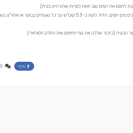
יש לציין שבימים רגילים בחורף המוכחי כאשר כן צורכים מים חמים, הדוד לוקח כ-5.3 קוט"ש על כל שעתיים בבוקר או אחה
 הבעיה (כזכור שללנו את גוף החימום ואת החלק הסולארי).
0
שתף