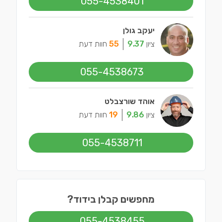
055-4538401
יעקב גולן
ציון
9.37
55
חוות דעת
055-4538673
אוהד שורצבלט
ציון
9.86
19
חוות דעת
055-4538711
מחפשים קבלן בידוד?
055-4538455