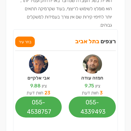
האריח. בשל העובדה שמדובר באריח חזק ועמיד יותר,
הוא מומלץ לשימוש לריצוף, בעוד שקרמיקה תתאים
יותר לחיפוי קירות שם אין צורך בעמידות למשקלים
גבוהים.
רצפים
בתל אביב
בחר עיר
חמזה עודה
אבי אלקיים
ציון
9.75
ציון
9.88
3
חוות דעת
23
חוות דעת
055-
055-
4538757
4339493