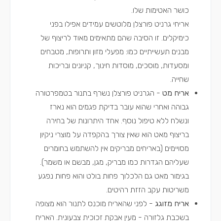
כושר האטימות שלו.
אריחי גרניט פורצלן מלוטשים עמידים אפילו בפני
כימיקלים. זו הסיבה שהם מתאימים מאוד לריצוף של
מבנים תעשייתיים כמו: מפעלי מזון ותרופות, מטבחים
ומסעדות, מוסכים, מוסדות חינוך, קניונים ובריכות
שחייה.
אריח מט
- הגרניט פורצלן נשרף בתנור בטמפרטורה
גבוהה ואחרי שהוא עובר בדיקת פגמים הוא נארז
ונשלח ללא טיפול נוסף. אחד היתרונות של בחירה
בריצוף מאט הוא שאין צורך בהקפדה על מוצרי ניקיון
מסויימים (באריחים מבריקים אין להשתמש בחומרים
שעליהם הגדרות כמו מבריק, מגן, מבשם או משמר).
בגימור מאט גם הלכלוך פחות בולט והוא פחות נפגע
משריטות עקב הזזת רהיטים.
אריח מזוגג
- לפני שהאריח מוכנס לתנור הוא מצופה
בשכבת גלזורה - מעין אבקת זכוכית צבעונית. האריח