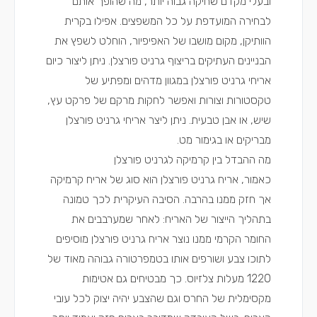
ובעלי מקדם שחיקה גבוה יותר, מה שהופך אותם
לבחירה המועדפת על כל המשפצים. אפילו בקרית
הוותיקן, מקום מושבו של האפיפיור, הוחלט לשפץ את
הבניינים העתיקים בריצוף גרניט פורצלן. ניתן ליצור כיום
אריחי גרניט פורצלן במגוון מדהים ומפתיע של
טקסטורות וצורות ואפשר לחקות מרקם של פרקט עץ,
שיש, או אבן טבעית. ניתן ליצר אריחי גרניט פורצלן
מבריקים או בגימור מט.
מה ההבדל בין קרמיקה לגרניט פורצלן
כאמור, אריח גרניט פורצלן הוא סוג של אריח קרמיקה
אך חזק ממנו בהרבה. הסיבה העיקרית לכך טמונה
בתהליך הייצור של האריח: לאחר שמערבבים את
החומר הקרמי ממנו נוצר אריח גרניט פורצלן מוסיפים
לתוכו צבע ושורפים אותו בטמפרטורה גבוהה מאוד של
1220 מעלות צלזיוס. כך מבטיחים גם אטימות
מקסימלית של החרס וגם שהצבע יהיה יצוק לכל עובי