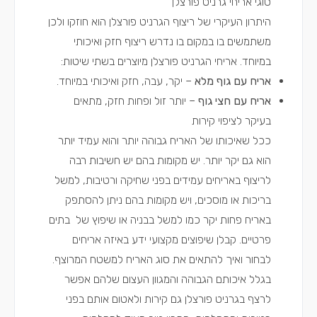
סוגי אריחי גרניט פורצלן
היתרון העיקרי של ריצוף הגרניט פורצלן הוא חוזקו ולכן
משתמשים בו במקום בו נדרש ריצוף חזק ואיכותי
במיוחד. אריחי הגרניט פורצלן מיוצרים בשתי שיטות:
אריח עם גוף מלא
– יקר, עבה, חזק ואיכותי במיוחד.
אריח עם חצי גוף
– יותר זול ופחות חזק, מתאים
בעיקר לציפוי קירות
ככל שאיכותו של האריח גבוהה יותר והוא עמיד יותר
הוא גם יקר יותר. יש מקומות בהם יש חשיבות רבה
לריצוף באריחים עמידים בפני שחיקה ורטיבות, למשל
בריכות או מוסכים, ויש מקומות בהם ניתן להסתפק
באריח פחות יקר כמו למשל בבניה או שיפוץ של בתים
פרטיים.
קבלן שיפוצים מקצועי
ידע באיזה אריחים
לבחור ואיך להתאים את סוג האריח למשטח המרוצף.
בגלל איכותם הגבוהה והמגוון העצום שלהם אפשר
לרצף בגרניט פורצלן גם קירות ולאטום אותם בפני