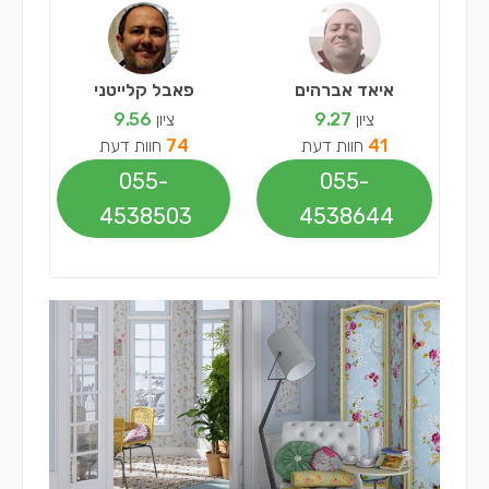
איאד אברהים
פאבל קלייטני
ציון
9.27
ציון
9.56
41
חוות דעת
74
חוות דעת
055-
055-
4538503
4538644