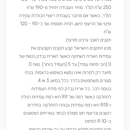
250 ש"ח למ"ר. מחיר העבודה יתחיל מ-190 ש"ח
למ"ר, כאשר אם מדובר בעבודת ריצוף הכוללת עקירה
ופינוי של הריצוף הישן, תהיה תוספת של כ-90 - 120
ש"ח.
תקנים לאבני גרניט פורצלן
מכון התקנים הישראלי קבע תקנים הקובעים את
עמידות האריח לשחיקה כאשר האריח נבדק בטווח של
0 (הכי פחות עמיד) עד 5 (העמיד ביותר). טווח 0
מיועד רק לקירות ואינו נמצא בשימוש ברצפות. בבתי
מגורים משתמשים בדרך כלל בסיווג 3 או 4.
בנוסף לכך, כל אריח נבדק לפי מידת העמידות
להחלקה כאשר רמה של R9 היא רמת עמידות רגילה
ו-R13 היא רמת עמידות גבוהה להחלקה. בחדרים
רטובים ובריצוף חוץ מומלץ לבחור באריחים המסווגים
כ-R 10 לפחות.
מכון התקנים ממליץ לבדוק על גבי אריזת הריצוף