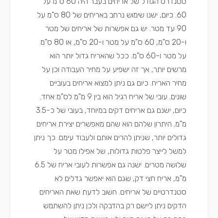
סטנדרט הגודל של אריחים בעבר היה 60 ס"מ על
60. כיום, ישנו שימוש נרחב באריחים של 80 ס"מ על
90 עד מטר. יש גם אפשרות של אריחים של מטר
ו-20 ס"מ, 60 ס"מ על מטר ו-20 ס"מ, או 80 ס"מ
על מטר ו-60 ס"מ. ככל שהאריח גדול יותר הוא
מרשים יותר, אך זה ישפיע על מחיר העבודה וכן על
מחיר האריח. כיום גם ניתן למצוא אריחים בעוביים
שונים. עובי של אריח רגיל הוא בין 9 מ"מ לס"מ אחד.
כיום, ישנם גם אריחים דקים במיוחד, בעובי של כ-3.5
מ"מ. היתרון שלהם הוא שהם מאפשרים יצירת אריחים
גדולים יותר, שניתן להרים אותם ולעבוד עימם. כך ניתן
למשל לייצר פלטות גדולות, של אפילו מטר על
שלושה מטרים. ישנה גם אפשרות לעובי אריח של 6.5
מ"מ, אריח חצי דק, שגם הוא יאפשר גדלים לא
סטנדרטיים של אריחים. חשוב לדעת שאת האריחים
הדקים ניתן ליישם רק בהדבקה ולכן ניתן להשתמש