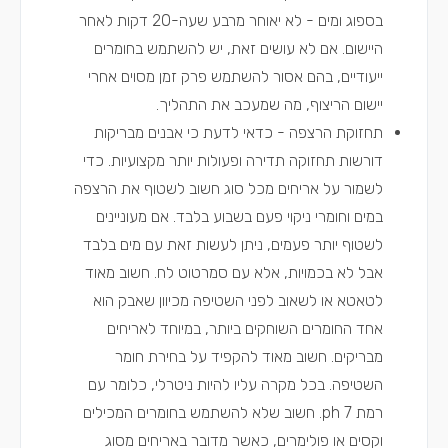
בספוג ומים - לא יאוחר מרבע שעה-20 דקות לאחר
היישום. אם לא עושים זאת, יש להשתמש בחומרים
ייעודיים, בהם אסור להשתמש פרק זמן מסוים אחרי
יישום הריצוף, מה שמעכב את התהליך.
תחזוקת הרצפה - כדאי לדעת כי אבנים מבריקות
דורשות תחזוקה תדירה ופעולות יותר מקצועיות. כדי
לשמור על אריחים מכל סוג חשוב לשטוף את הרצפה
במים וחומרי ניקוי פעם בשבוע בלבד. אם מעוניינים
לשטוף יותר פעמים, ניתן לעשות זאת עם מים בלבד
אבל לא בכמויות, אלא עם סמרטוט לח. חשוב מאוד
לטאטא או לשאוב לפני השטיפה מכיוון שאבק הוא
אחד החומרים השוחקים ביותר, במיוחד לאריחים
מבריקים. חשוב מאוד להקפיד על בחירת חומר
השטיפה. בכל מקרה עליו להיות ניטרלי, כלומר עם
רמת ph 7. חשוב שלא להשתמש בחומרים המכילים
וקסים או פולימרים, כאשר מדובר באריחים מסוג