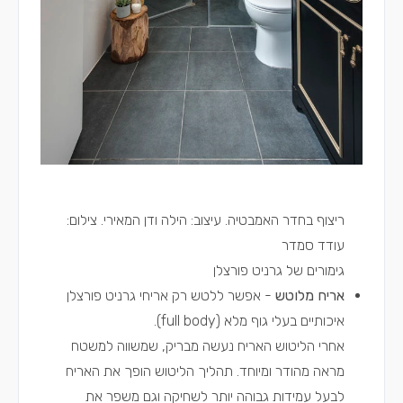
ריצוף בחדר האמבטיה. עיצוב: הילה ודן המאירי. צילום:
עודד סמדר
גימורים של גרניט פורצלן
אריח מלוטש
- אפשר ללטש רק אריחי גרניט פורצלן
איכותיים בעלי גוף מלא (full body).
אחרי הליטוש האריח נעשה מבריק, שמשווה למשטח
מראה מהודר ומיוחד. תהליך הליטוש הופך את האריח
לבעל עמידות גבוהה יותר לשחיקה וגם משפר את