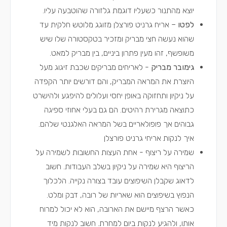
יוצא מהתנור כשעליו דוגמת גלזורה שהוטבעה עליו.
לפטו
– אריח גרניט פורצלן מזוגג מלוטש חלקית עד
שהוא נעשה חצי מבריק ומזכיר בטקסטורה שלו שיש
משופשף, זהו מעין פתרון ביניים, בין מבריק למאט.
גימובר מבריק
- לאריחים מבריקים שכבת זיגוג מעל
היוצרת את המראה המבריק, והם דורשים יותר הקפדה
על ניקיון ותחזוקה באופן יחסי ועלולים להיפגע ולהישרט
כתוצאה מגרירת רהיטים. הם גם בעלי אחוזי ספיגה
גבוהים אך פופולאריים בשל המראה האלגנטי שלהם.
איך לנקות אריחי גרניט פורצלן
שמירה על ריצוף - אחת העצות החשובות לשמירה על
הריצוף היא שמירה על ניקיון בשלב העבודות. חשוב
לדאוג שקבלן השיפוצים עובד בצורה נקייה. הלכלוך
הנפוץ בשיפוצים הוא שאריות של רובה, דבק ומלט.
כאשר הרצף מיישם את הארובה, הוא לא יכול למרוח
אותו, ולהגיע לנקות ביום למחרת. חשוב לנקות מיד