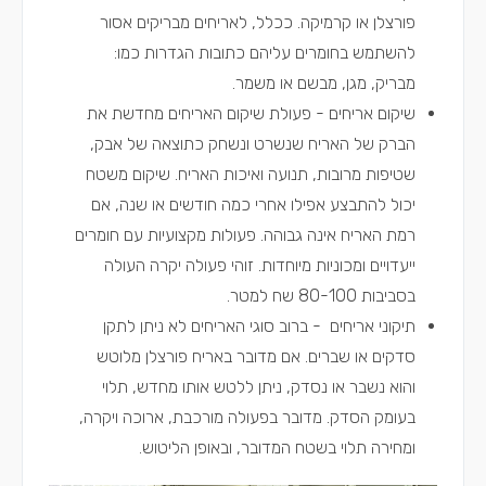
פורצלן או קרמיקה. ככלל, לאריחים מבריקים אסור
להשתמש בחומרים עליהם כתובות הגדרות כמו:
מבריק, מגן, מבשם או משמר.
שיקום אריחים - פעולת שיקום האריחים מחדשת את
הברק של האריח שנשרט ונשחק כתוצאה של אבק,
שטיפות מרובות, תנועה ואיכות האריח. שיקום משטח
יכול להתבצע אפילו אחרי כמה חודשים או שנה, אם
רמת האריח אינה גבוהה. פעולות מקצועיות עם חומרים
ייעדויים ומכוניות מיוחדות. זוהי פעולה יקרה העולה
בסביבות 80-100 שח למטר.
תיקוני אריחים - ברוב סוגי האריחים לא ניתן לתקן
סדקים או שברים. אם מדובר באריח פורצלן מלוטש
והוא נשבר או נסדק, ניתן ללטש אותו מחדש, תלוי
בעומק הסדק. מדובר בפעולה מורכבת, ארוכה ויקרה,
ומחירה תלוי בשטח המדובר, ובאופן הליטוש.